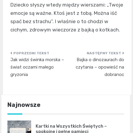
Dziecko słyszy wtedy między wierszami: „Twoje
emocje są ważne. Ktoś jest z tobą. Można iść
spać bez strachu”. I właśnie o to chodzi w
cichym, zdrowym wieczorze z bajką o kotkach.
Nawigacja
Jak widzi świnka morska –
Bajka o dinozaurach do
wpisu
świat oczami małego
czytania – opowieść na
gryzonia
dobranoc
Najnowsze
Kartki na Wszystkich Świętych –
spokojne i pełne pamięci