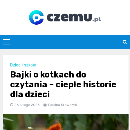
Skip
to
content
czemu.pl
Dzieci i szkoła
Bajki o kotkach do
czytania – ciepłe historie
dla dzieci
26 lutego 2026
Paulina Krawczyk