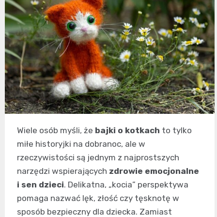
Wiele osób myśli, że
bajki o kotkach
to tylko
miłe historyjki na dobranoc, ale w
rzeczywistości są jednym z najprostszych
narzędzi wspierających
zdrowie emocjonalne
i sen dzieci
. Delikatna, „kocia” perspektywa
pomaga nazwać lęk, złość czy tęsknotę w
sposób bezpieczny dla dziecka. Zamiast