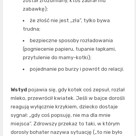
został zrozumiany, ktoś zabrał mu
zabawkę);
że złość nie jest „zła”, tylko bywa
trudna;
bezpieczne sposoby rozładowania
(pogniecenie papieru, tupanie łapkami,
przytulenie do mamy-kotki);
pojednanie po burzy i powrót do relacji.
Wstyd
pojawia się, gdy kotek coś zepsuł, rozlał
mleko, przewrócił kwiatek. Jeśli w bajce dorośli
reagują wyłącznie krzykiem, dziecko dostaje
sygnał: „gdy coś popsuję, nie ma dla mnie
miejsca”. Zdrowszy przekaz to taki, w którym
dorosły bohater nazywa sytuację („to nie było