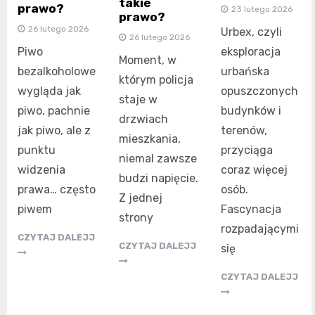
takie
prawo?
23 lutego 2026
prawo?
26 lutego 2026
Urbex, czyli
26 lutego 2026
eksploracja
Piwo
Moment, w
urbańska
bezalkoholowe
którym policja
opuszczonych
wygląda jak
staje w
budynków i
piwo, pachnie
drzwiach
terenów,
jak piwo, ale z
mieszkania,
przyciąga
punktu
niemal zawsze
coraz więcej
widzenia
budzi napięcie.
osób.
prawa… często
Z jednej
Fascynacja
piwem
strony
rozpadającymi
CZYTAJ DALEJJ
CZYTAJ DALEJJ
się
CZYTAJ DALEJJ