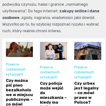
podwyżka czynszu, hałas i granice „normalnego
użytkowania”. Do tego internet:
zakupy online i dane
osobowe
, zgody, nagrania, wiadomości jako dowód.
Wszystko po to, by szybciej rozpoznać ryzyko i wybrać
ruch, który realnie chroni interes.
Prawo w
Prawo w
Prawo w
codziennych
codziennych
codziennych
sytuacjach
sytuacjach
sytuacjach
Czy można
Czy policja
Czy urbex
pić piwo
może wejść
jest legalny
bezalkoholo
do
– co mówi
we w miejscu
mieszkania –
prawo w
publicznym –
kiedy ma
Polsce?
co mówi