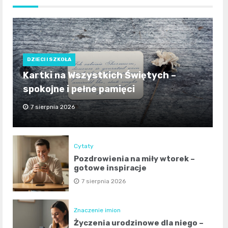
DZIECI I SZKOŁA
Kartki na Wszystkich Świętych –
spokojne i pełne pamięci
7 sierpnia 2026
Cytaty
Pozdrowienia na miły wtorek –
gotowe inspiracje
7 sierpnia 2026
Znaczenie imion
Życzenia urodzinowe dla niego –