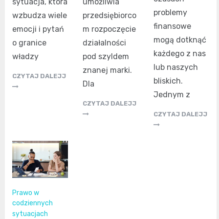
sytuacja, która
umożliwia
problemy
wzbudza wiele
przedsiębiorco
finansowe
emocji i pytań
m rozpoczęcie
mogą dotknąć
o granice
działalności
każdego z nas
władzy
pod szyldem
lub naszych
znanej marki.
CZYTAJ DALEJJ
bliskich.
Dla
Jednym z
CZYTAJ DALEJJ
CZYTAJ DALEJJ
Prawo w
codziennych
sytuacjach