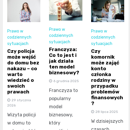
Prawo w
Prawo w
Prawo w
codziennych
codziennych
codziennych
sytuacjach
sytuacjach
sytuacjach
Franczyza:
Czy policja
Czy
Co to jest i
może wejść
komornik
jak działa
do domu bez
może zająć
ten model
nakazu – co
konto
biznesowy?
warto
członka
wiedzieć o
rodziny w
6 grudnia 2025
swoich
przypadku
Franczyza to
prawach
problemów
finansowych
popularny
29 stycznia
?
2026
model
28 lipca 2025
Wizyta policji
biznesowy,
W dzisiejszych
w domu to
który
czasach