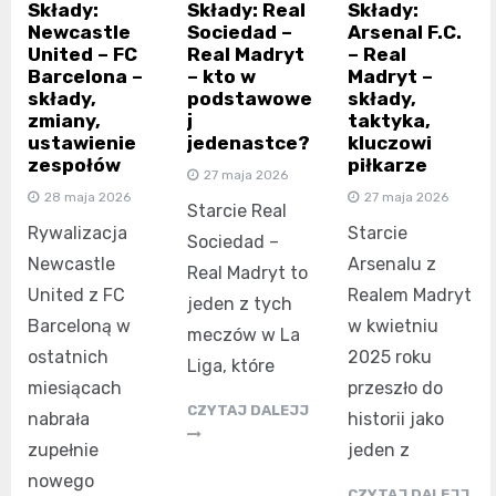
Składy:
Składy: Real
Składy:
Newcastle
Sociedad –
Arsenal F.C.
United – FC
Real Madryt
– Real
Barcelona –
– kto w
Madryt –
składy,
podstawowe
składy,
zmiany,
j
taktyka,
ustawienie
jedenastce?
kluczowi
zespołów
piłkarze
27 maja 2026
28 maja 2026
27 maja 2026
Starcie Real
Rywalizacja
Starcie
Sociedad –
Newcastle
Arsenalu z
Real Madryt to
United z FC
Realem Madryt
jeden z tych
Barceloną w
w kwietniu
meczów w La
ostatnich
2025 roku
Liga, które
miesiącach
przeszło do
CZYTAJ DALEJJ
nabrała
historii jako
zupełnie
jeden z
nowego
CZYTAJ DALEJJ