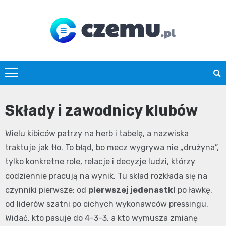
Skip
to
content
czemu.pl
Składy i zawodnicy klubów
Wielu kibiców patrzy na herb i tabelę, a nazwiska
traktuje jak tło. To błąd, bo mecz wygrywa nie „drużyna”,
tylko konkretne role, relacje i decyzje ludzi, którzy
codziennie pracują na wynik. Tu skład rozkłada się na
czynniki pierwsze: od
pierwszej jedenastki
po ławkę,
od liderów szatni po cichych wykonawców pressingu.
Widać, kto pasuje do 4-3-3, a kto wymusza zmianę