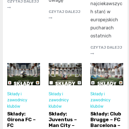
uwagę
CZYTAJ DALEJJ
najciekawszyc
h starć w
CZYTAJ DALEJJ
europejskich
pucharach
ostatnich
CZYTAJ DALEJJ
Składy i
Składy i
Składy i
zawodnicy
zawodnicy
zawodnicy
klubów
klubów
klubów
Składy:
Składy:
Składy: Club
Girona FC –
Juventus –
Brugge – FC
FC
Man City –
Barcelona –