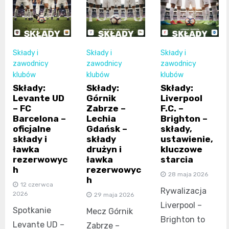
Składy i
Składy i
Składy i
zawodnicy
zawodnicy
zawodnicy
klubów
klubów
klubów
Składy:
Składy:
Składy:
Levante UD
Górnik
Liverpool
– FC
Zabrze –
F.C. –
Barcelona –
Lechia
Brighton –
oficjalne
Gdańsk –
składy,
składy i
składy
ustawienie,
ławka
drużyn i
kluczowe
rezerwowyc
ławka
starcia
h
rezerwowyc
28 maja 2026
h
12 czerwca
Rywalizacja
2026
29 maja 2026
Liverpool –
Spotkanie
Mecz Górnik
Brighton to
Levante UD –
Zabrze –