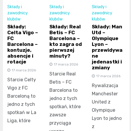
Składy i
Składy i
Składy i
zawodnicy
zawodnicy
zawodnicy
klubów
klubów
klubów
Składy:
Składy: Real
Składy: Man
Celta Vigo –
Betis – FC
Utd –
FC
Barcelona –
Olympique
Barcelona –
kto zagra od
Lyon –
kontuzje,
pierwszej
przewidywa
absencje i
minuty?
ne
rotacje
jedenastki i
17 marca 2026
zmiany
17 marca 2026
Starcie Real
17 marca 2026
Starcie Celty
Betis – FC
Rywalizacja
Vigo z FC
Barcelona to
Manchester
Barceloną to
jedno z tych
United z
jedno z tych
spotkań, które
Olympique
spotkań w La
zawsze
Lyon to jedno
Liga, które
przyciąga
z