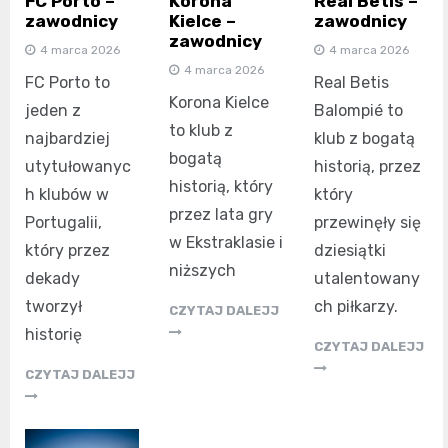
FC Porto –
Korona
Real Betis –
zawodnicy
Kielce –
zawodnicy
zawodnicy
4 marca 2026
4 marca 2026
4 marca 2026
FC Porto to
Real Betis
Korona Kielce
jeden z
Balompié to
to klub z
najbardziej
klub z bogatą
bogatą
utytułowanyc
historią, przez
historią, który
h klubów w
który
przez lata gry
Portugalii,
przewinęły się
w Ekstraklasie i
który przez
dziesiątki
niższych
dekady
utalentowany
tworzył
ch piłkarzy.
CZYTAJ DALEJJ
historię
CZYTAJ DALEJJ
CZYTAJ DALEJJ