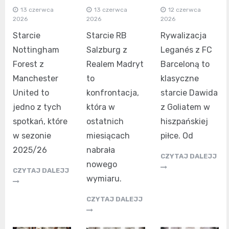
13 czerwca
13 czerwca
12 czerwca
2026
2026
2026
Starcie
Starcie RB
Rywalizacja
Nottingham
Salzburg z
Leganés z FC
Forest z
Realem Madryt
Barceloną to
Manchester
to
klasyczne
United to
konfrontacja,
starcie Dawida
jedno z tych
która w
z Goliatem w
spotkań, które
ostatnich
hiszpańskiej
w sezonie
miesiącach
piłce. Od
2025/26
nabrała
CZYTAJ DALEJJ
nowego
CZYTAJ DALEJJ
wymiaru.
CZYTAJ DALEJJ