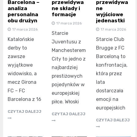
Barcelona –
przewidywa
przewidywa
analiza
ne składy i
ne
personalna
formacje
wyjściowe
obu drużyn
jedenastki
17 marca 2026
17 marca 2026
17 marca 2026
Starcie
Katalońskie
Starcie Club
Juventusu z
derby to
Brugge z FC
Manchesterem
zawsze
Barceloną to
City to jedno z
wyjątkowe
konfrontacja,
najbardziej
widowisko, a
która przez
prestiżowych
mecz Girona
lata
pojedynków w
FC – FC
dostarczała
europejskiej
Barcelona z 16
emocji na
piłce. Włoski
europejskich
CZYTAJ DALEJJ
CZYTAJ DALEJJ
CZYTAJ DALEJJ