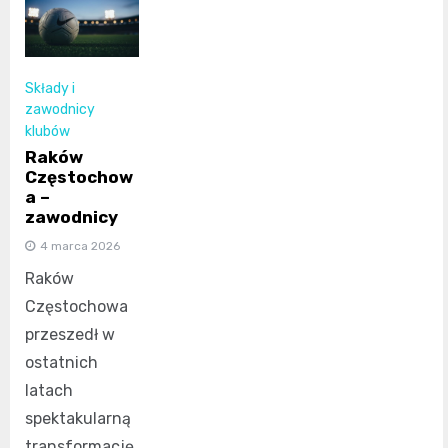
Składy i
zawodnicy
klubów
Raków
Częstochow
a –
zawodnicy
4 marca 2026
Raków
Częstochowa
przeszedł w
ostatnich
latach
spektakularną
transformację