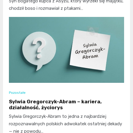
Syn bogatego kupca z Asyżu, który wyrzekł się majątku,
chodził boso i rozmawiał z ptakami…
Pozostałe
Sylwia Gregorczyk-Abram – kariera,
działalność, życiorys
Sylwia Gregorczyk-Abram to jedna z najbardziej
rozpoznawalnych polskich adwokatek ostatniej dekady
— nie z powodu…