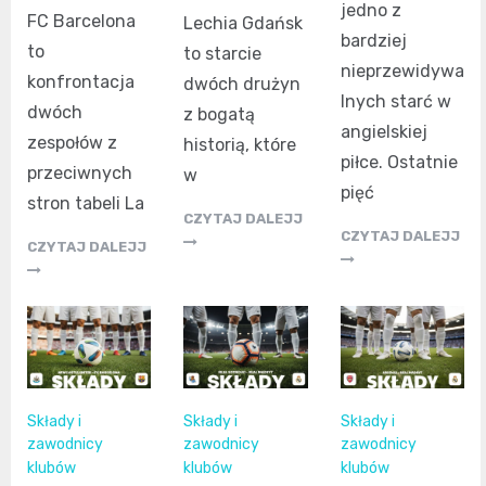
jedno z
FC Barcelona
Lechia Gdańsk
bardziej
to
to starcie
nieprzewidywa
konfrontacja
dwóch drużyn
lnych starć w
dwóch
z bogatą
angielskiej
zespołów z
historią, które
piłce. Ostatnie
przeciwnych
w
pięć
stron tabeli La
CZYTAJ DALEJJ
CZYTAJ DALEJJ
CZYTAJ DALEJJ
Składy i
Składy i
Składy i
zawodnicy
zawodnicy
zawodnicy
klubów
klubów
klubów