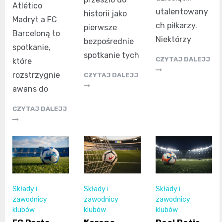
Atlético
utalentowany
historii jako
Madryt a FC
ch piłkarzy.
pierwsze
Barceloną to
Niektórzy
bezpośrednie
spotkanie,
spotkanie tych
CZYTAJ DALEJJ
które
rozstrzygnie
CZYTAJ DALEJJ
awans do
CZYTAJ DALEJJ
Składy i
Składy i
Składy i
zawodnicy
zawodnicy
zawodnicy
klubów
klubów
klubów