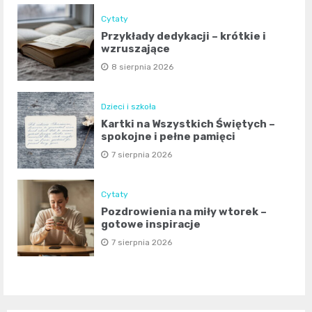
Cytaty
Przykłady dedykacji – krótkie i
wzruszające
8 sierpnia 2026
Dzieci i szkoła
Kartki na Wszystkich Świętych –
spokojne i pełne pamięci
7 sierpnia 2026
Cytaty
Pozdrowienia na miły wtorek –
gotowe inspiracje
7 sierpnia 2026