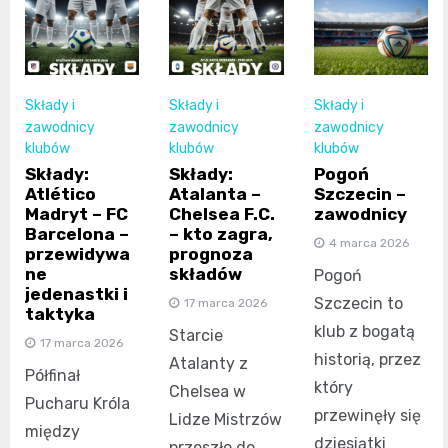
Składy i
Składy i
Składy i
zawodnicy
zawodnicy
zawodnicy
klubów
klubów
klubów
Składy:
Składy:
Pogoń
Atlético
Atalanta –
Szczecin –
Madryt – FC
Chelsea F.C.
zawodnicy
Barcelona –
– kto zagra,
4 marca 2026
przewidywa
prognoza
ne
składów
Pogoń
jedenastki i
Szczecin to
17 marca 2026
taktyka
klub z bogatą
Starcie
17 marca 2026
historią, przez
Atalanty z
Półfinał
który
Chelsea w
Pucharu Króla
przewinęły się
Lidze Mistrzów
między
dziesiątki
przeszło do