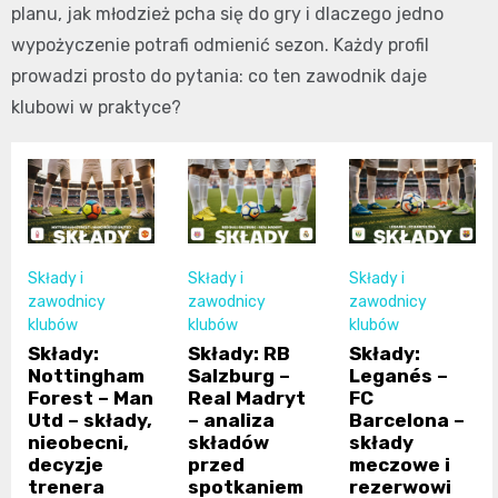
planu, jak młodzież pcha się do gry i dlaczego jedno
wypożyczenie potrafi odmienić sezon. Każdy profil
prowadzi prosto do pytania: co ten zawodnik daje
klubowi w praktyce?
Składy i
Składy i
Składy i
zawodnicy
zawodnicy
zawodnicy
klubów
klubów
klubów
Składy:
Składy: RB
Składy:
Nottingham
Salzburg –
Leganés –
Forest – Man
Real Madryt
FC
Utd – składy,
– analiza
Barcelona –
nieobecni,
składów
składy
decyzje
przed
meczowe i
trenera
spotkaniem
rezerwowi