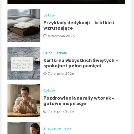
Cytaty
Przykłady dedykacji – krótkie i
wzruszające
8 sierpnia 2026
Dzieci i szkoła
Kartki na Wszystkich Świętych –
spokojne i pełne pamięci
7 sierpnia 2026
Cytaty
Pozdrowienia na miły wtorek –
gotowe inspiracje
7 sierpnia 2026
Znaczenie imion