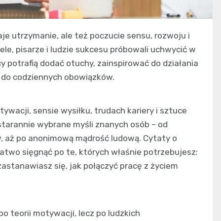
e utrzymanie, ale też poczucie sensu, rozwoju i
ele, pisarze i ludzie sukcesu próbowali uchwycić w
y potrafią dodać otuchy, zainspirować do działania
 do codziennych obowiązków.
ywacji, sensie wysiłku, trudach kariery i sztuce
 starannie wybrane myśli znanych osób – od
ców, aż po anonimową mądrość ludową. Cytaty o
two sięgnąć po te, których właśnie potrzebujesz:
 zastanawiasz się, jak połączyć pracę z życiem
o teorii motywacji, lecz po ludzkich