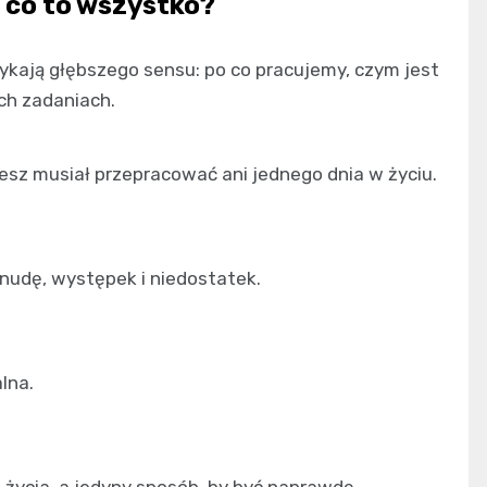
o co to wszystko?
otykają głębszego sensu: po co pracujemy, czym jest
ch zadaniach.
iesz musiał przepracować ani jednego dnia w życiu.
: nudę, występek i niedostatek.
alna.
życia, a jedyny sposób, by być naprawdę