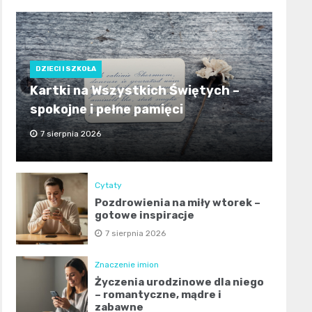
DZIECI I SZKOŁA
Kartki na Wszystkich Świętych –
spokojne i pełne pamięci
7 sierpnia 2026
Cytaty
Pozdrowienia na miły wtorek –
gotowe inspiracje
7 sierpnia 2026
Znaczenie imion
Życzenia urodzinowe dla niego
– romantyczne, mądre i
zabawne