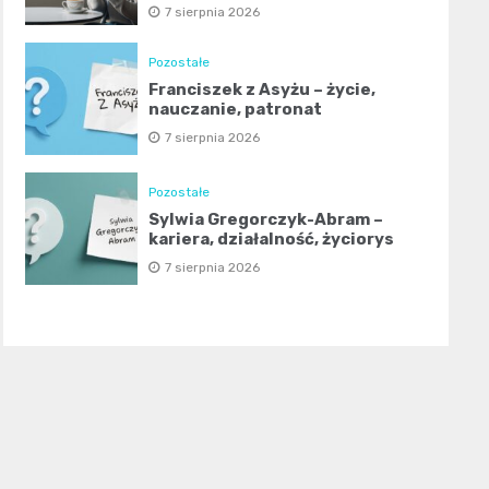
7 sierpnia 2026
Pozostałe
Franciszek z Asyżu – życie,
nauczanie, patronat
7 sierpnia 2026
Pozostałe
Sylwia Gregorczyk-Abram –
kariera, działalność, życiorys
7 sierpnia 2026