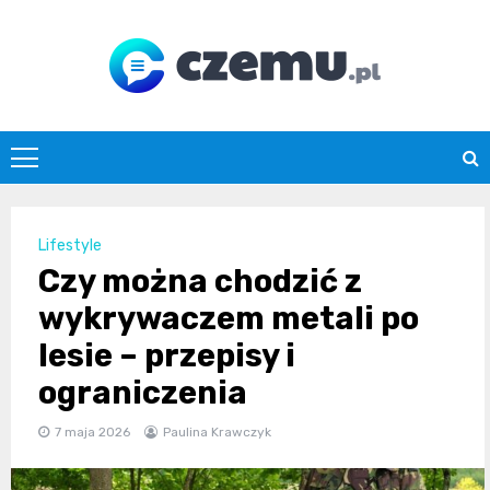
Skip
to
content
czemu.pl
Lifestyle
Czy można chodzić z
wykrywaczem metali po
lesie – przepisy i
ograniczenia
7 maja 2026
Paulina Krawczyk