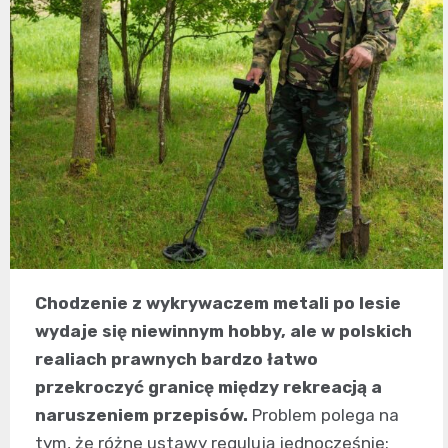
Chodzenie z wykrywaczem metali po lesie
wydaje się niewinnym hobby, ale w polskich
realiach prawnych bardzo łatwo
przekroczyć granicę między rekreacją a
naruszeniem przepisów.
Problem polega na
tym, że różne ustawy regulują jednocześnie: