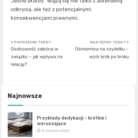
„leśne skarby” wiążą się nie tylko z adrenaliną
odkrycia, ale też z potencjalnymi
konsekwencjami prawnymi.
Nawigacja
Osobowość zależna w
Ośmiornica na szydełku –
wpisu
związku – jak wpływa na
wzór krok po kroku
relację?
Najnowsze
Przykłady dedykacji – krótkie i
wzruszające
8 sierpnia 2026