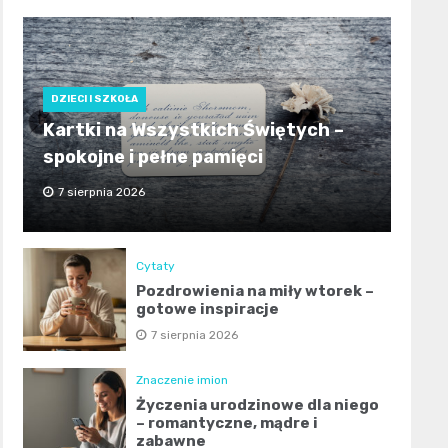
DZIECI I SZKOŁA
Kartki na Wszystkich Świętych –
spokojne i pełne pamięci
7 sierpnia 2026
Cytaty
Pozdrowienia na miły wtorek –
gotowe inspiracje
7 sierpnia 2026
Znaczenie imion
Życzenia urodzinowe dla niego
– romantyczne, mądre i
zabawne