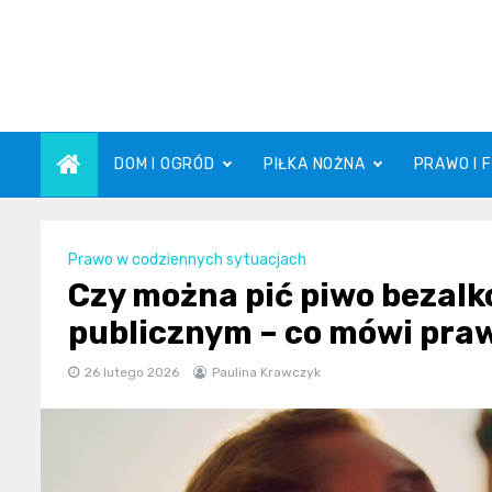
Skip
to
content
DOM I OGRÓD
PIŁKA NOŻNA
PRAWO I 
Prawo w codziennych sytuacjach
Czy można pić piwo bezalk
publicznym – co mówi pra
26 lutego 2026
Paulina Krawczyk