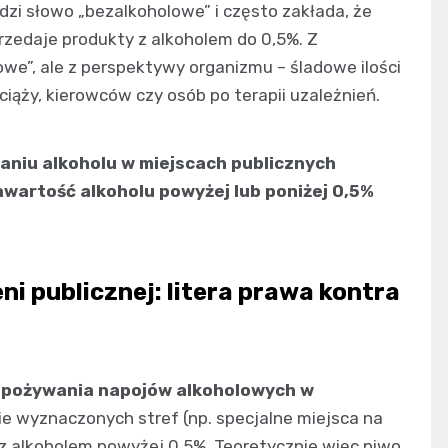
dzi słowo „bezalkoholowe” i często zakłada, że
zedaje produkty z alkoholem do 0,5%. Z
we”, ale z perspektywy organizmu – śladowe ilości
ciąży, kierowców czy osób po terapii uzależnień.
aniu alkoholu w miejscach publicznych
awartość alkoholu powyżej lub poniżej 0,5%
ni publicznej: litera prawa kontra
spożywania napojów alkoholowych w
ie wyznaczonych stref (np. specjalne miejsca na
 z alkoholem powyżej 0,5%. Teoretycznie więc piwo