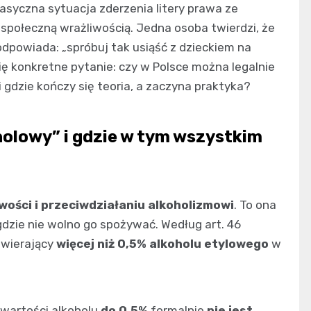
asyczna sytuacja zderzenia litery prawa ze
społeczną wrażliwością. Jedna osoba twierdzi, że
odpowiada: „spróbuj tak usiąść z dzieckiem na
się konkretne pytanie: czy w Polsce można legalnie
 gdzie kończy się teoria, a zaczyna praktyka?
holowy” i gdzie w tym wszystkim
ości i przeciwdziałaniu alkoholizmowi
. To ona
 gdzie nie wolno go spożywać. Według art. 46
awierający
więcej niż 0,5% alkoholu etylowego
w
awartości alkoholu
do 0,5%
formalnie
nie jest