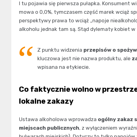
I tu pojawia się pierwsza pułapka. Konsument wi
mowa o 0,0%, tymczasem część marek wciąż spr
perspektywy prawa to wciąż „napoje niealkoholo
alkoholu jednak tam są. Stąd dylematy kobiet w 
Z punktu widzenia
przepisów o spożyw
kluczowa jest nie nazwa produktu, ale
z
wpisana na etykiecie.
Co faktycznie wolno w przestrze
lokalne zakazy
Ustawa alkoholowa wprowadza
ogólny zakaz 
miejscach publicznych
, z wyłączeniem wyraźn
bulwarach miejskich). Dotyczy to tylko napojów