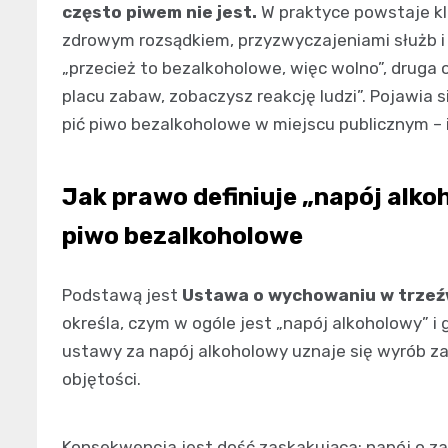
często piwem nie jest.
W praktyce powstaje kl
zdrowym rozsądkiem, przyzwyczajeniami służb i 
„przecież to bezalkoholowe, więc wolno”, druga 
placu zabaw, zobaczysz reakcję ludzi”. Pojawia 
pić piwo bezalkoholowe w miejscu publicznym – i
Jak prawo definiuje „napój alko
piwo bezalkoholowe
Podstawą jest
Ustawa o wychowaniu w trzeźw
określa, czym w ogóle jest „napój alkoholowy” i
ustawy za napój alkoholowy uznaje się wyrób z
objętości.
Konsekwencja jest dość zaskakująca: napój o z