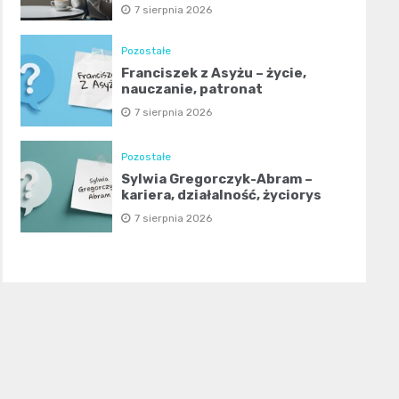
7 sierpnia 2026
Pozostałe
Franciszek z Asyżu – życie,
nauczanie, patronat
7 sierpnia 2026
Pozostałe
Sylwia Gregorczyk-Abram –
kariera, działalność, życiorys
7 sierpnia 2026