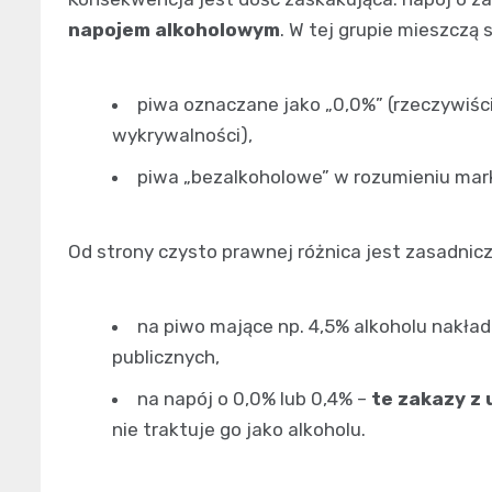
napojem alkoholowym
. W tej grupie mieszczą s
piwa oznaczane jako „0,0%” (rzeczywiści
wykrywalności),
piwa „bezalkoholowe” w rozumieniu marke
Od strony czysto prawnej różnica jest zasadnicz
na piwo mające np. 4,5% alkoholu nakła
publicznych,
na napój o 0,0% lub 0,4% –
te zakazy z 
nie traktuje go jako alkoholu.