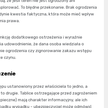
ą, że jeśli teren nie jest ogrodzony ani
lorować. To błędne przekonanie. Brak ogrodzenia
jedynie kwestia faktyczna, która może mieć wpływ
nia prawa.
unkcję dodatkowego ostrzeżenia i wyraźnie
wia udowodnienie, że dana osoba wiedziała o
enie ogrodzenia czy zignorowanie zakazu wstępu
e czynu.
czenie
pu ustanowiony przez właściciela to jedno, a
to drugie. Tablice ostrzegające przed zagrożeniem
pieczne) mają charakter informacyjny, ale ich
padku wypadku – ubezpieczyciel może odmówić