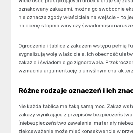
Wiele osób praktykujących urbex kieruje się zasad
oznakowany zakazami, można go swobodnie eksp
nie oznacza zgody właściciela na wejście – to 
na ocenę stopnia winy czy świadomości narusze
Ogrodzenie i tablice z zakazem wstępu pełnią f
sygnalizują wolę właściciela. Ich obecność ułat
zakazie i świadomie go zignorowała. Przekrocz
wzmacnia argumentację o umyślnym charakterz
Różne rodzaje oznaczeń i ich zna
Nie każda tablica ma taką samą moc. Zakaz wstę
zakazy wynikające z przepisów bezpieczeństwa 
(niebezpieczeństwo zawalenia, materiały niebez
zlekceważenie może mieć konsekwencje w przy