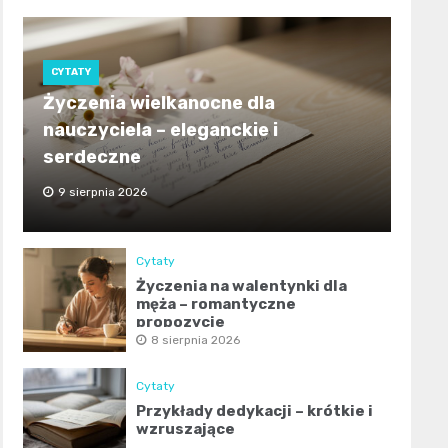
CYTATY
Życzenia wielkanocne dla
nauczyciela – eleganckie i
serdeczne
9 sierpnia 2026
Cytaty
Życzenia na walentynki dla
męża – romantyczne
propozycje
8 sierpnia 2026
Cytaty
Przykłady dedykacji – krótkie i
wzruszające