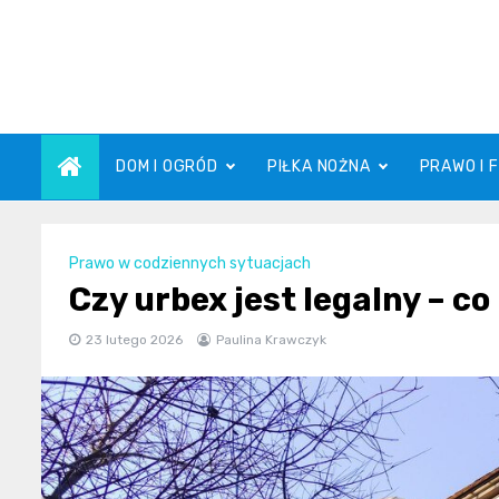
Skip
to
content
DOM I OGRÓD
PIŁKA NOŻNA
PRAWO I 
Prawo w codziennych sytuacjach
Czy urbex jest legalny – c
23 lutego 2026
Paulina Krawczyk