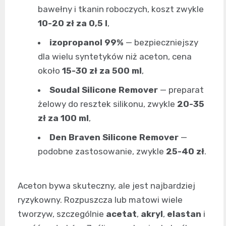
bawełny i tkanin roboczych, koszt zwykle
10-20 zł za 0,5 l
,
izopropanol 99%
— bezpieczniejszy
dla wielu syntetyków niż aceton, cena
około
15-30 zł za 500 ml
,
Soudal Silicone Remover
— preparat
żelowy do resztek silikonu, zwykle
20-35
zł za 100 ml
,
Den Braven Silicone Remover
—
podobne zastosowanie, zwykle
25-40 zł
.
Aceton bywa skuteczny, ale jest najbardziej
ryzykowny. Rozpuszcza lub matowi wiele
tworzyw, szczególnie
acetat
,
akryl
,
elastan
i