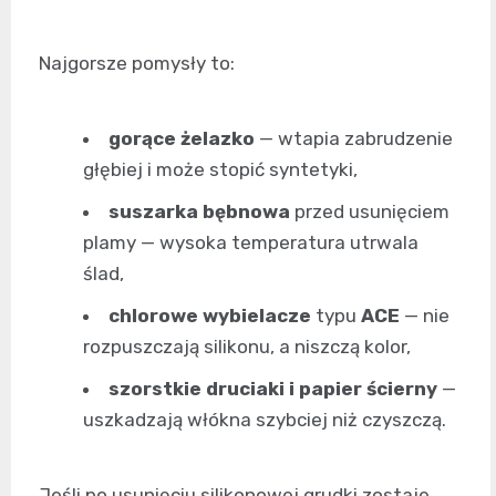
Najgorsze pomysły to:
gorące żelazko
— wtapia zabrudzenie
głębiej i może stopić syntetyki,
suszarka bębnowa
przed usunięciem
plamy — wysoka temperatura utrwala
ślad,
chlorowe wybielacze
typu
ACE
— nie
rozpuszczają silikonu, a niszczą kolor,
szorstkie druciaki i papier ścierny
—
uszkadzają włókna szybciej niż czyszczą.
Jeśli po usunięciu silikonowej grudki zostaje