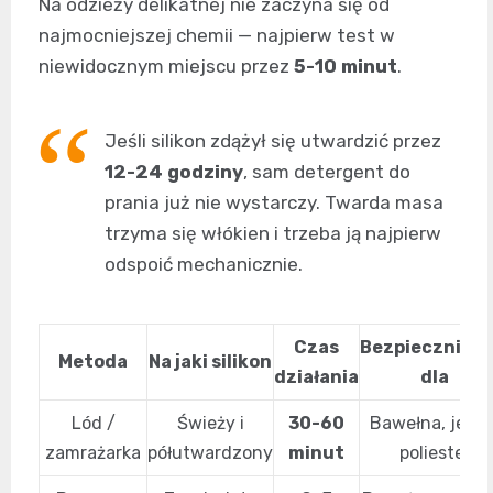
Na odzieży delikatnej nie zaczyna się od
najmocniejszej chemii — najpierw test w
niewidocznym miejscu przez
5-10 minut
.
Jeśli silikon zdążył się utwardzić przez
12-24 godziny
, sam detergent do
prania już nie wystarczy. Twarda masa
trzyma się włókien i trzeba ją najpierw
odspoić mechanicznie.
Czas
Bezpieczniejs
Metoda
Na jaki silikon
działania
dla
Lód /
Świeży i
30-60
Bawełna, jeans
zamrażarka
półutwardzony
minut
poliester