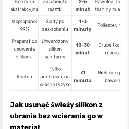
Benzyna
Zaschnięte
2-5
Bawełna, roboc
ekstrakcyjna
resztki
minut
tkaniny miesza
Izopropanol
Ślady po
1-3
Poliester, nylo
99%
zeskrobaniu
minuty
Preparat do
Utwardzony
10-30
Grube tkaniny
usuwania
silikon
minut
robocze
silikonu
sanitarny
Tylko
<1
Niektóre grub
Aceton
punktowo, na
minuta
bawełny
własne ryzyko
Jak usunąć świeży silikon z
ubrania bez wcierania go w
materiał