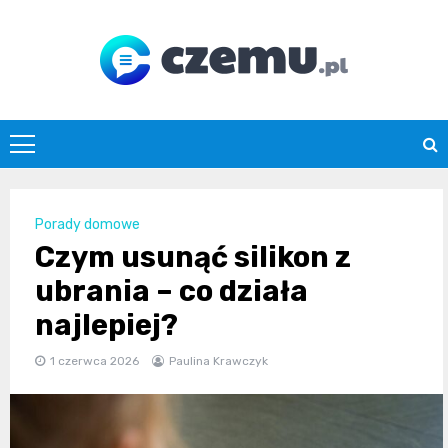
Skip
to
content
czemu.pl
Porady domowe
Czym usunąć silikon z
ubrania – co działa
najlepiej?
1 czerwca 2026
Paulina Krawczyk