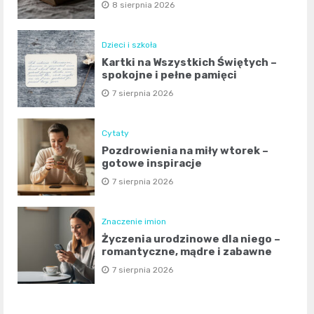
8 sierpnia 2026
Dzieci i szkoła
Kartki na Wszystkich Świętych –
spokojne i pełne pamięci
7 sierpnia 2026
Cytaty
Pozdrowienia na miły wtorek –
gotowe inspiracje
7 sierpnia 2026
Znaczenie imion
Życzenia urodzinowe dla niego –
romantyczne, mądre i zabawne
7 sierpnia 2026