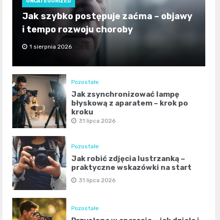
UNCATEGORIZED
Jak szybko postępuje zaćma – objawy
i tempo rozwoju choroby
1 sierpnia 2026
Pozostałe
Jak zsynchronizować lampę
błyskową z aparatem – krok po
kroku
31 lipca 2026
Pozostałe
Jak robić zdjęcia lustrzanką –
praktyczne wskazówki na start
31 lipca 2026
Pozostałe