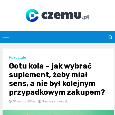
Skip
to
content
czemu.pl
Pozostałe
Gotu kola – jak wybrać
suplement, żeby miał
sens, a nie był kolejnym
przypadkowym zakupem?
31 marca 2026
Paulina Krawczyk