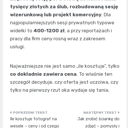
tysięcy złotych za ślub, rozbudowaną sesję
wizerunkową lub projekt komercyjny
. Dla
najpopularniejszych sesji prywatnych typowe
widełki to
400-1200 zł
, a przy reportażach i
pracy dla firm ceny rosną wraz z zakresem
usługi.
Najważniejsze nie jest samo „ile kosztuje”, tylko
co dokładnie zawiera cena
. To właśnie ten
szczegół decyduje, czy oferta jest uczciwa, czy
tylko na pierwszy rzut oka wydaje się tania.
Nawigacja
Ile kosztuje fotograf na
Jak zrobić ściankę do
wpisu
wesele – ceny i od czego
zdjęć – pomysły i