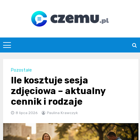
Skip
to
content
czemu.pl
Pozostałe
Ile kosztuje sesja
zdjęciowa – aktualny
cennik i rodzaje
8 lipca 2026
Paulina Krawczyk