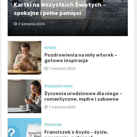
Kartki na Wszystkich Świętych –
spokojne i pełne pamięci
7 sierpnia 2026
Cytaty
Pozdrowienia na miły wtorek –
gotowe inspiracje
7 sierpnia 2026
Znaczenie imion
Życzenia urodzinowe dla niego –
romantyczne, mądre i zabawne
7 sierpnia 2026
Pozostałe
Franciszek z Asyżu – życie,