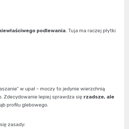
niewłaściwego podlewania
. Tuja ma raczej płytki
aszanie” w upał – moczy to jedynie wierzchnią
ho. Zdecydowanie lepiej sprawdza się
rzadsze, ale
łąb profilu glebowego.
się zasady: