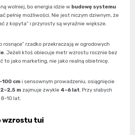
ą wolniej, bo energia idzie w
budowę systemu
ać pełnię możliwości. Nie jest niczym dziwnym, że
ć z kopyta” i przyrosty są wyraźnie większe.
o rosnące” rzadko przekraczają w ogrodowych
ie
. Jeżeli ktoś obiecuje metr wzrostu rocznie bez
to jako marketing, nie jako realną obietnicę.
–100 cm
i sensownym prowadzeniu, osiągnięcie
i
2–2,5 m
zajmuje zwykle
4–6 lat
. Przy słabych
8–10 lat.
 wzrostu tui