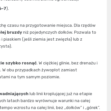
6–7
).
hę czasu na przygotowanie miejsca. Dla rzędów
łej bruzdy
niż pojedynczych dołków. Pozwala to
piaskiem (jeśli ziemia jest zwięzła) lub z
zysta).
zie szybko rosnąć
. W ciężkiej glinie, bez drenażu i
gnić. W obu przypadkach żywopłot zamiast
 latami na tym samym poziomie.
wadniających
lub linii kroplującej już na etapie
nych latach bardzo wyrównuje warunki na całej
mpo wzrostu na całej linii, bez „dołków” i „górek”.