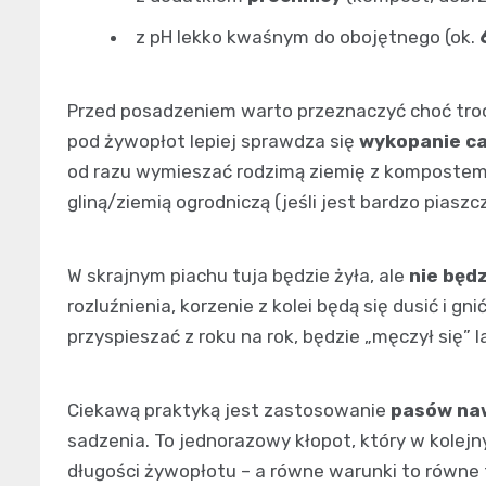
z pH lekko kwaśnym do obojętnego (ok.
Przed posadzeniem warto przeznaczyć choć troc
pod żywopłot lepiej sprawdza się
wykopanie ca
od razu wymieszać rodzimą ziemię z kompostem i 
gliną/ziemią ogrodniczą (jeśli jest bardzo piaszc
W skrajnym piachu tuja będzie żyła, ale
nie będ
rozluźnienia, korzenie z kolei będą się dusić i 
przyspieszać z roku na rok, będzie „męczył się”
Ciekawą praktyką jest zastosowanie
pasów na
sadzenia. To jednorazowy kłopot, który w kolej
długości żywopłotu – a równe warunki to równe te