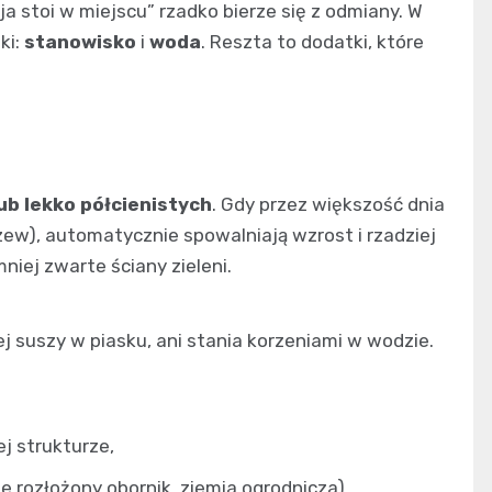
ja stoi w miejscu” rzadko bierze się z odmiany. W
ki:
stanowisko
i
woda
. Reszta to dodatki, które
ub lekko półcienistych
. Gdy przez większość dnia
zew), automatycznie spowalniają wzrost i rzadziej
mniej zwarte ściany zieleni.
ajnej suszy w piasku, ani stania korzeniami w wodzie.
ej strukturze,
 rozłożony obornik, ziemia ogrodnicza),