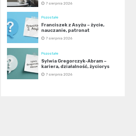
7 sierpnia 2026
Pozostałe
Franciszek z Asyżu – życie,
nauczanie, patronat
7 sierpnia 2026
Pozostałe
Sylwia Gregorczyk-Abram –
kariera, działalność, życiorys
7 sierpnia 2026