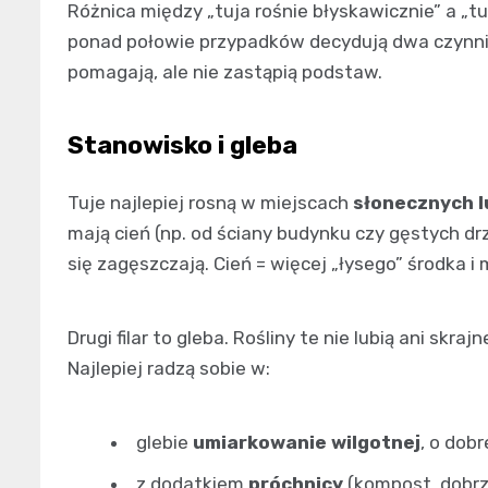
Różnica między „tuja rośnie błyskawicznie” a „tu
ponad połowie przypadków decydują dwa czynni
pomagają, ale nie zastąpią podstaw.
Stanowisko i gleba
Tuje najlepiej rosną w miejscach
słonecznych l
mają cień (np. od ściany budynku czy gęstych dr
się zagęszczają. Cień = więcej „łysego” środka i 
Drugi filar to gleba. Rośliny te nie lubią ani skr
Najlepiej radzą sobie w:
glebie
umiarkowanie wilgotnej
, o dobr
z dodatkiem
próchnicy
(kompost, dobrze