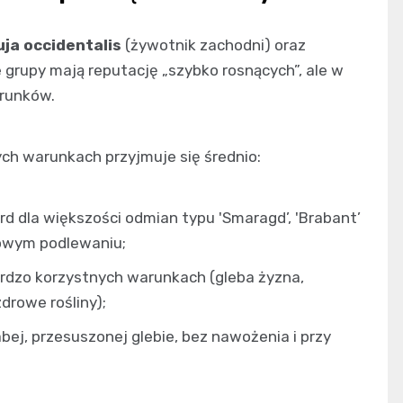
ja occidentalis
(żywotnik zachodni) oraz
e grupy mają reputację „szybko rosnących”, ale w
arunków.
h warunkach przyjmuje się średnio:
d dla większości odmian typu 'Smaragd’, 'Brabant’
łowym podlewaniu;
ardzo korzystnych warunkach (gleba żyzna,
drowe rośliny);
bej, przesuszonej glebie, bez nawożenia i przy