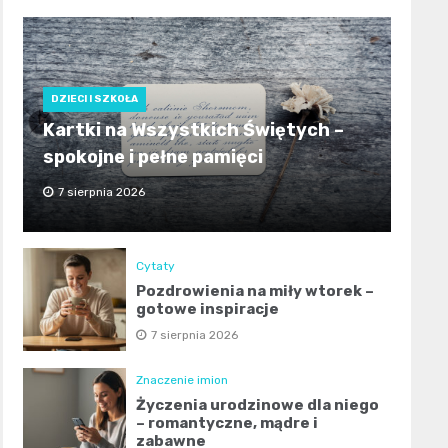
DZIECI I SZKOŁA
Kartki na Wszystkich Świętych –
spokojne i pełne pamięci
7 sierpnia 2026
Cytaty
Pozdrowienia na miły wtorek –
gotowe inspiracje
7 sierpnia 2026
Znaczenie imion
Życzenia urodzinowe dla niego
– romantyczne, mądre i
zabawne