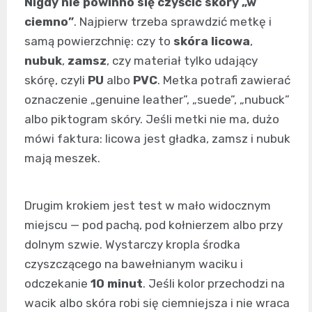
Nigdy nie powinno się czyścić skóry „w
ciemno”
. Najpierw trzeba sprawdzić metkę i
samą powierzchnię: czy to
skóra licowa
,
nubuk
,
zamsz
, czy materiał tylko udający
skórę, czyli
PU
albo
PVC
. Metka potrafi zawierać
oznaczenie „genuine leather”, „suede”, „nubuck”
albo piktogram skóry. Jeśli metki nie ma, dużo
mówi faktura: licowa jest gładka, zamsz i nubuk
mają meszek.
Drugim krokiem jest test w mało widocznym
miejscu — pod pachą, pod kołnierzem albo przy
dolnym szwie. Wystarczy kropla środka
czyszczącego na bawełnianym waciku i
odczekanie
10 minut
. Jeśli kolor przechodzi na
wacik albo skóra robi się ciemniejsza i nie wraca