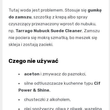
Tutaj woda jest problemem. Stosuje się
gumkę
do zamszu
, szczotkę z krepą albo spray
czyszczący przeznaczony wprost do nubuku,
np.
Tarrago Nubuck Suede Cleaner
. Zamszu
nie pociera się mokrą szmatką, bo meszek się
skleja i zostają zacieki.
Czego nie używać
aceton
i zmywacz do paznokci,
silne odtłuszczacze kuchenne typu
Cif
Power & Shine
,
chusteczki z alkoholem,
olej spożywczy, oliwa z oliwek, wazelina