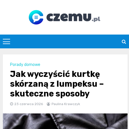
Skip
to
content
czemu.pl
Porady domowe
Jak wyczyścić kurtkę
skórzaną z lumpeksu –
skuteczne sposoby
23 czerwca 2026
Paulina Krawczyk