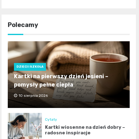
Polecamy
DZIECI I SZKOŁA
Kartki na pierwszy dzień jesieni –
pomysły pełne ciepła
10 sierpnia 2026
Cytaty
Kartki wiosenne na dzień dobry –
radosne inspiracje