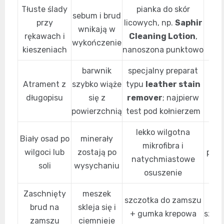
Tłuste ślady
pianka do skór
sebum i brud
1–
przy
licowych, np.
Saphir
wnikają w
wyt
rękawach i
Cleaning Lotion
,
wykończenie
kieszeniach
nanoszona punktowo
barwnik
specjalny preparat
30
Atrament z
szybko wiąże
typu
leather stain
długopisu
się z
remover
; najpierw
fra
powierzchnią
test pod kołnierzem
lekko wilgotna
Biały osad po
minerały
mikrofibra i
wilgoci lub
zostają po
prze
natychmiastowe
soli
wysychaniu
mo
osuszenie
Zaschnięty
meszek
szczotka do zamszu
2
brud na
skleja się i
+ gumka krepowa
szcz
zamszu
ciemnieje