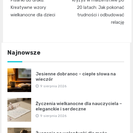
Pisanki do druku:
Kryzys w małżeństwie po
wpisu
Kreatywne wzory
20 latach: Jak pokonać
wielkanocne dla dzieci
trudności i odbudować
relację
Najnowsze
Jesienne dobranoc – ciepłe słowa na
wieczór
9 sierpnia 2026
Życzenia wielkanocne dla nauczyciela –
eleganckie i serdeczne
9 sierpnia 2026