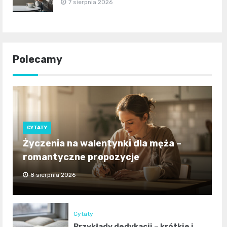
7 sierpnia 2026
Polecamy
CYTATY
Życzenia na walentynki dla męża –
romantyczne propozycje
8 sierpnia 2026
Cytaty
Przykłady dedykacji – krótkie i