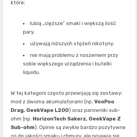
które:
lubią „cięższe” smaki i większą ilość
pary,
używają niższych stężeń nikotyny,
nie mają problemu z noszeniem przy
sobie większego urządzenia i butelki
liquidu.
W tej kategorii często przewijają się zestawy:
mod z dwoma akumulatorami (np.
VooPoo
Drag, GeekVape L200
) oraz parowniki sub-
ohm (np.
HorizonTech Sakerz, GeekVape Z
Sub-ohm
). Opinie są zwykle bardzo pozytywne
co do jakości smaku i chmury, ale pojawia się