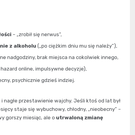
łości
– „zrobił się nerwus”,
ie z alkoholu
(„po ciężkim dniu mu się należy”),
ne nadgodziny, brak miejsca na cokolwiek innego,
 hazard online, impulsywne decyzje),
ecny, psychicznie gdzieś indziej.
i nagłe przestawienie wajchy. Jeśli ktoś od lat był
esięcy staje się wybuchowy, chłodny, „nieobecny” –
y gorszy miesiąc, ale o
utrwaloną zmianę