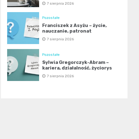
7 sierpnia 2026
Pozostałe
Franciszek z Asyżu – życie,
nauczanie, patronat
7 sierpnia 2026
Pozostałe
Sylwia Gregorczyk-Abram –
kariera, działalność, życiorys
7 sierpnia 2026