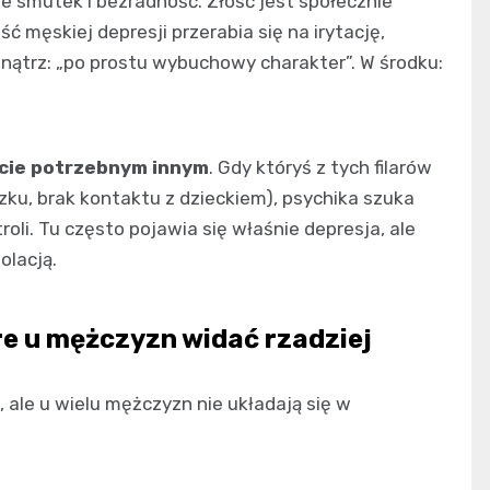
ie smutek i bezradność. Złość jest społecznie
ć męskiej depresji przerabia się na irytację,
nątrz: „po prostu wybuchowy charakter”. W środku:
ycie potrzebnym innym
. Gdy któryś z tych filarów
zku, brak kontaktu z dzieckiem), psychika szuka
li. Tu często pojawia się właśnie depresja, ale
lacją.
re u mężczyzn widać rzadziej
 ale u wielu mężczyzn nie układają się w