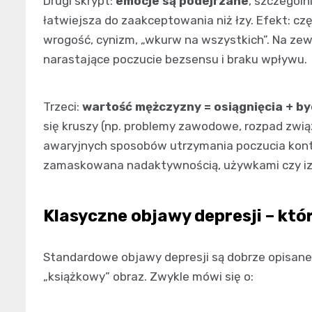
Drugi skrypt:
emocje są podejrzane
, szczególn
łatwiejsza do zaakceptowania niż łzy. Efekt: częś
wrogość, cynizm, „wkurw na wszystkich”. Na zew
narastające poczucie bezsensu i braku wpływu.
Trzeci:
wartość mężczyzny = osiągnięcia + b
się kruszy (np. problemy zawodowe, rozpad zwią
awaryjnych sposobów utrzymania poczucia kontro
zamaskowana nadaktywnością, używkami czy izo
Klasyczne objawy depresji – któ
Standardowe objawy depresji są dobrze opisane,
„książkowy” obraz. Zwykle mówi się o: