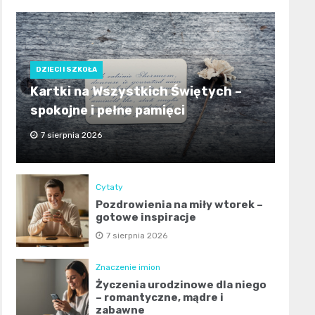
DZIECI I SZKOŁA
Kartki na Wszystkich Świętych –
spokojne i pełne pamięci
7 sierpnia 2026
Cytaty
Pozdrowienia na miły wtorek –
gotowe inspiracje
7 sierpnia 2026
Znaczenie imion
Życzenia urodzinowe dla niego
– romantyczne, mądre i
zabawne