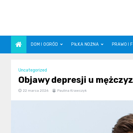
Skip
to
content
DOM I OGRÓD
PIŁKA NOŻNA
PRAWO I 
Uncategorized
Objawy depresji u mężczyz
22 marca 2026
Paulina Krawczyk