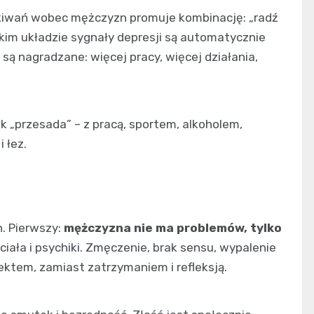
ekiwań wobec mężczyzn promuje kombinację: „radź
takim układzie sygnały depresji są automatycznie
ą nagradzane: więcej pracy, więcej działania,
k „przesada” – z pracą, sportem, alkoholem,
i łez.
h. Pierwszy:
mężczyzna nie ma problemów, tylko
ciała i psychiki. Zmęczenie, brak sensu, wypalenie
ektem, zamiast zatrzymaniem i refleksją.