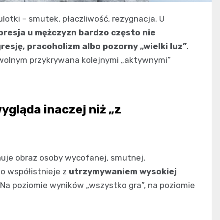
lotki – smutek, płaczliwość, rezygnacja. U
presja u mężczyzn bardzo często nie
resję, pracoholizm albo pozorny „wielki luz”
.
 wolnym przykrywana kolejnymi „aktywnymi”
gląda inaczej niż „z
nuje obraz osoby wycofanej, smutnej,
o współistnieje z
utrzymywaniem wysokiej
. Na poziomie wyników „wszystko gra”, na poziomie