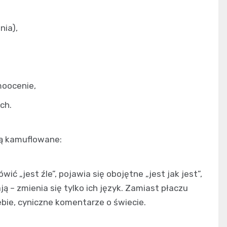
nia),
moocenie,
ch.
ą kamuflowane:
ić „jest źle”, pojawia się obojętne „jest jak jest”,
ją – zmienia się tylko ich język. Zamiast płaczu
ebie, cyniczne komentarze o świecie.