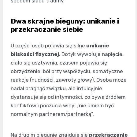
spodem śladu traumy.
Dwa skrajne bieguny: unikanie i
przekraczanie siebie
U części osób pojawia się silne
unikanie
bliskości fizycznej
. Dotyk wywołuje napięcie,
ciało się usztywnia, czasem pojawia się
obrzydzenie, ból przy współżyciu, somatyczne
reakcje (nudności, zawroty głowy). Osoba może
nadal pragnąć związku, ale intuicyjnie
dystansuje się od intymności, co bywa źródłem
konfliktów i poczucia winy: „nie umiem być
normalnym partnerem/partnerką”.
Na drugim biegunie znajduje się
przekraczanie