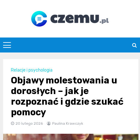
Skip
to
content
czemu.pl
Relacje i psychologia
Objawy molestowania u
dorosłych – jak je
rozpoznać i gdzie szukać
pomocy
20 lutego 2026
Paulina Krawczyk