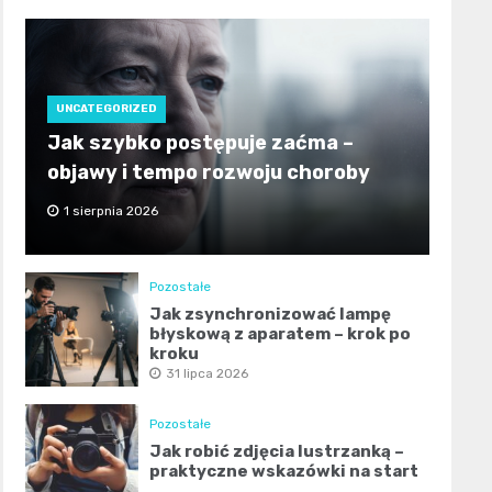
UNCATEGORIZED
Jak szybko postępuje zaćma –
objawy i tempo rozwoju choroby
1 sierpnia 2026
Pozostałe
Jak zsynchronizować lampę
błyskową z aparatem – krok po
kroku
31 lipca 2026
Pozostałe
Jak robić zdjęcia lustrzanką –
praktyczne wskazówki na start