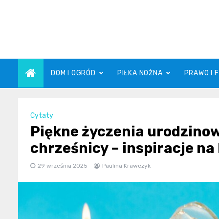
Skip
to
content
DOM I OGRÓD
PIŁKA NOŻNA
PRAWO I 
Cytaty
Piękne życzenia urodzinow
chrześnicy – inspiracje na
29 września 2025
Paulina Krawczyk