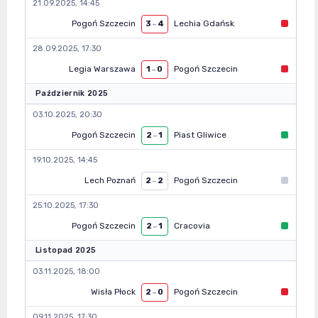
21.09.2025, 14:45
Pogoń Szczecin
Lechia Gdańsk
3
–
4
28.09.2025, 17:30
Legia Warszawa
Pogoń Szczecin
1
–
0
Październik 2025
03.10.2025, 20:30
Pogoń Szczecin
Piast Gliwice
2
–
1
19.10.2025, 14:45
Lech Poznań
Pogoń Szczecin
2
–
2
25.10.2025, 17:30
Pogoń Szczecin
Cracovia
2
–
1
Listopad 2025
03.11.2025, 18:00
Wisła Płock
Pogoń Szczecin
2
–
0
09.11.2025, 17:30