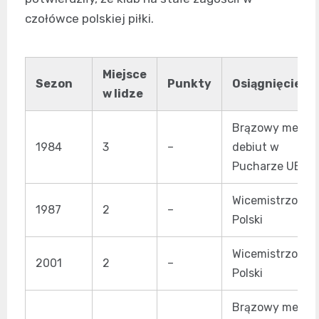
czołówce polskiej piłki.
Miejsce
Sezon
Punkty
Osiągnięcie
w lidze
Brązowy medal,
1984
3
–
debiut w
Pucharze UEFA
Wicemistrzostw
1987
2
–
Polski
Wicemistrzostw
2001
2
–
Polski
Brązowy medal,