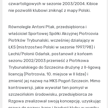
czwartoligowych w sezonie 2003/2004. Kibice
nie pozwolili klubowi zniknąć z mapy Polski.
Równolegle Antoni Ptak, przedsiębiorca i
właściciel Sportowej Spółki Akcyjnej Piotrcovia
Piotrków Trybunalski, wcześniej działający w
ŁKS (mistrzostwo Polski w sezonie 1997/98) i
Lechii/Polonii Gdańsk, postanowił z końcem
sezonu 2002/2003 przenieść z Piotrkowa
Trybunalskiego do Szczecina drużynę z II-ligową
licencją (Piotrcovia, 10. miejsce w II lidze) i
zmienić jej nazwę na MKS Pogoń Szczecin. Mimo
kontrowersji, jakie wywołał ten pomysł w
szczecińskim środowisku, przedsiębiorca ze
Rzgowa zrealizował swoją koncepcję, uzyskując
prawa do nazwy, barw i tradycji klubu w wyniku