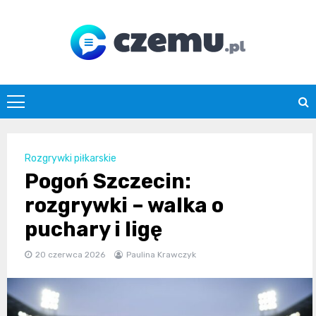
Skip
to
content
czemu.pl
Rozgrywki piłkarskie
Pogoń Szczecin:
rozgrywki – walka o
puchary i ligę
20 czerwca 2026
Paulina Krawczyk