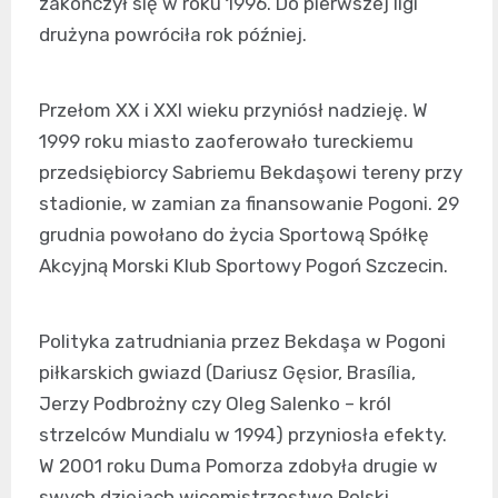
zakończył się w roku 1996. Do pierwszej ligi
drużyna powróciła rok później.
Przełom XX i XXI wieku przyniósł nadzieję. W
1999 roku miasto zaoferowało tureckiemu
przedsiębiorcy Sabriemu Bekdaşowi tereny przy
stadionie, w zamian za finansowanie Pogoni. 29
grudnia powołano do życia Sportową Spółkę
Akcyjną Morski Klub Sportowy Pogoń Szczecin.
Polityka zatrudniania przez Bekdaşa w Pogoni
piłkarskich gwiazd (Dariusz Gęsior, Brasília,
Jerzy Podbrożny czy Oleg Salenko – król
strzelców Mundialu w 1994) przyniosła efekty.
W 2001 roku Duma Pomorza zdobyła drugie w
swych dziejach wicemistrzostwo Polski,