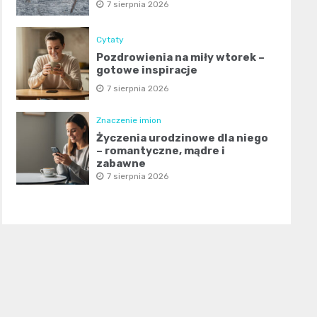
7 sierpnia 2026
Cytaty
Pozdrowienia na miły wtorek –
gotowe inspiracje
7 sierpnia 2026
Znaczenie imion
Życzenia urodzinowe dla niego
– romantyczne, mądre i
zabawne
7 sierpnia 2026