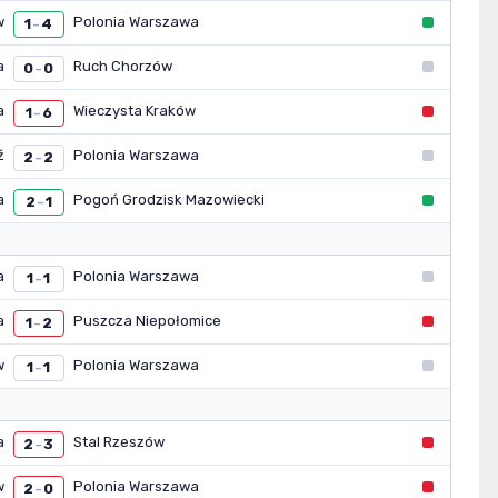
w
Polonia Warszawa
1
4
–
a
Ruch Chorzów
0
0
–
a
Wieczysta Kraków
1
6
–
ź
Polonia Warszawa
2
2
–
a
Pogoń Grodzisk Mazowiecki
2
1
–
a
Polonia Warszawa
1
1
–
a
Puszcza Niepołomice
1
2
–
w
Polonia Warszawa
1
1
–
a
Stal Rzeszów
2
3
–
w
Polonia Warszawa
2
0
–