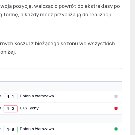
woją pozycję, walcząc o powrót do ekstraklasy po
 formę, a każdy mecz przybliża ją do realizacji
rnych Koszul z bieżącego sezonu we wszystkich
oniżej.
e
Polonia Warszawa
1
1
–
a
GKS Tychy
1
2
–
c
Polonia Warszawa
1
3
–