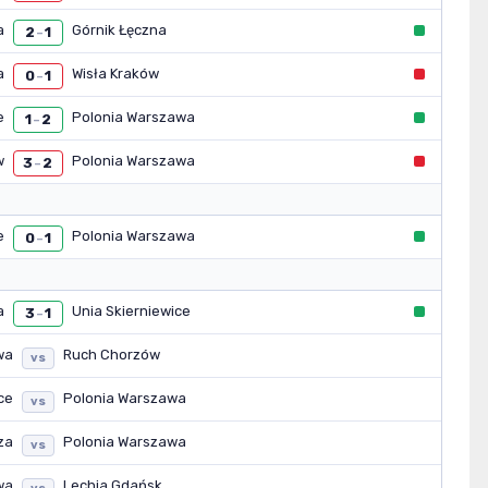
a
Górnik Łęczna
2
1
–
a
Wisła Kraków
0
1
–
e
Polonia Warszawa
1
2
–
w
Polonia Warszawa
3
2
–
e
Polonia Warszawa
0
1
–
a
Unia Skierniewice
3
1
–
wa
Ruch Chorzów
vs
ce
Polonia Warszawa
vs
za
Polonia Warszawa
vs
wa
Lechia Gdańsk