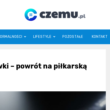
czemu.pl
FORMALNOŚCI
LIFESTYLE
POZOSTAŁE
KONTAKT
ki – powrót na piłkarską