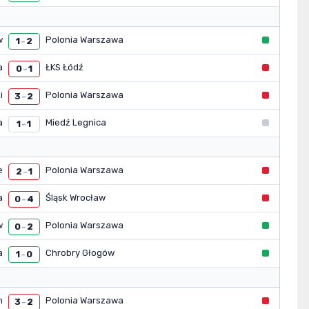
w
Polonia Warszawa
1
2
–
a
ŁKS Łódź
0
1
–
i
Polonia Warszawa
3
2
–
a
Miedź Legnica
1
1
–
e
Polonia Warszawa
2
1
–
a
Śląsk Wrocław
0
4
–
w
Polonia Warszawa
0
2
–
a
Chrobry Głogów
1
0
–
m
Polonia Warszawa
3
2
–