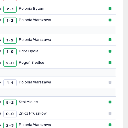
a
Polonia Bytom
2
1
–
a
Polonia Warszawa
1
2
–
w
Polonia Warszawa
1
2
–
a
Odra Opole
1
0
–
a
Pogoń Siedlce
2
0
–
y
Polonia Warszawa
1
1
–
a
Stal Mielec
5
2
–
a
Znicz Pruszków
0
0
–
w
Polonia Warszawa
2
3
–