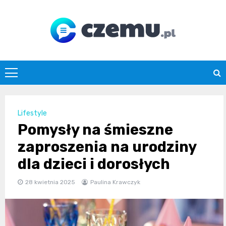
Skip
to
content
czemu.pl
Lifestyle
Pomysły na śmieszne
zaproszenia na urodziny
dla dzieci i dorosłych
28 kwietnia 2025
Paulina Krawczyk