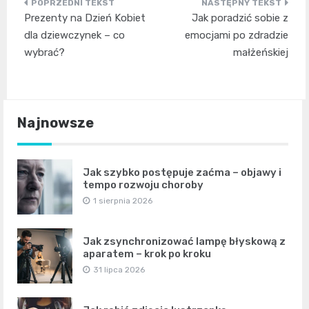
Nawigacja
Prezenty na Dzień Kobiet
Jak poradzić sobie z
wpisu
dla dziewczynek – co
emocjami po zdradzie
wybrać?
małżeńskiej
Najnowsze
Jak szybko postępuje zaćma – objawy i
tempo rozwoju choroby
1 sierpnia 2026
Jak zsynchronizować lampę błyskową z
aparatem – krok po kroku
31 lipca 2026