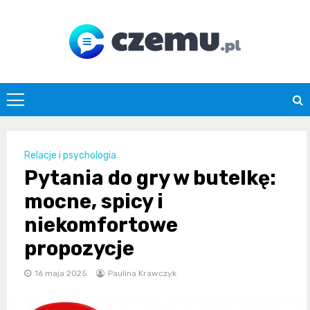
Skip
to
content
czemu.pl
Relacje i psychologia
Pytania do gry w butelkę:
mocne, spicy i
niekomfortowe
propozycje
16 maja 2025
Paulina Krawczyk