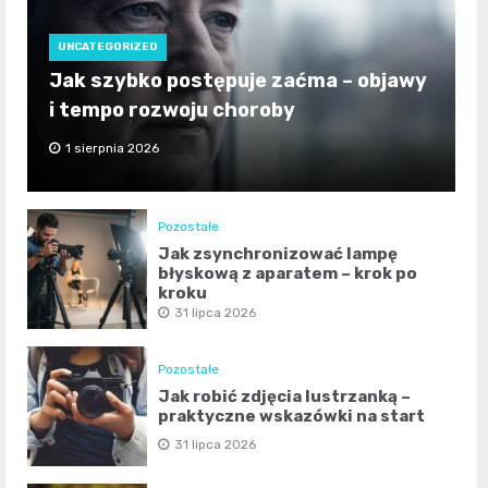
UNCATEGORIZED
Jak szybko postępuje zaćma – objawy
i tempo rozwoju choroby
1 sierpnia 2026
Pozostałe
Jak zsynchronizować lampę
błyskową z aparatem – krok po
kroku
31 lipca 2026
Pozostałe
Jak robić zdjęcia lustrzanką –
praktyczne wskazówki na start
31 lipca 2026