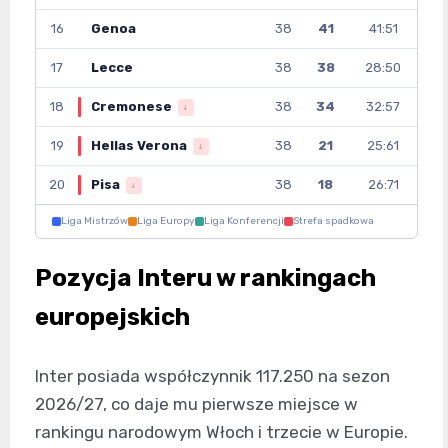
16
Genoa
38
41
41:51
17
Lecce
38
38
28:50
18
Cremonese
38
34
32:57
↓
19
Hellas Verona
38
21
25:61
↓
20
Pisa
38
18
26:71
↓
Liga Mistrzów
Liga Europy
Liga Konferencji
Strefa spadkowa
Pozycja Interu w rankingach
europejskich
Inter posiada współczynnik 117.250 na sezon
2026/27, co daje mu pierwsze miejsce w
rankingu narodowym Włoch i trzecie w Europie.