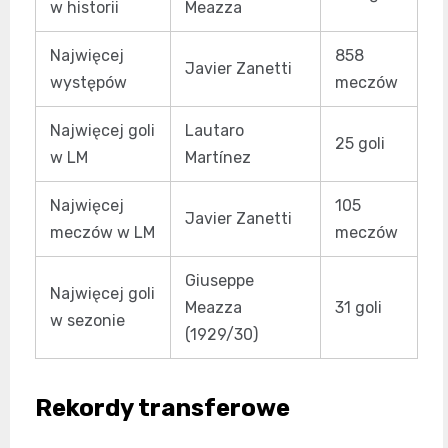
w historii
Meazza
Najwięcej
858
Javier Zanetti
występów
meczów
Najwięcej goli
Lautaro
25 goli
w LM
Martínez
Najwięcej
105
Javier Zanetti
meczów w LM
meczów
Giuseppe
Najwięcej goli
Meazza
31 goli
w sezonie
(1929/30)
Rekordy transferowe