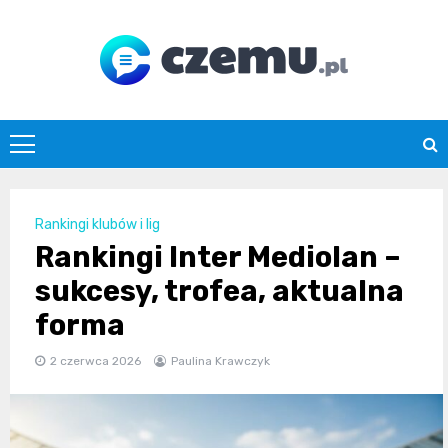
Skip
to
content
czemu.pl
Rankingi klubów i lig
Rankingi Inter Mediolan –
sukcesy, trofea, aktualna
forma
2 czerwca 2026
Paulina Krawczyk