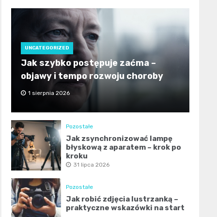
UNCATEGORIZED
Jak szybko postępuje zaćma –
objawy i tempo rozwoju choroby
1 sierpnia 2026
Pozostałe
Jak zsynchronizować lampę
błyskową z aparatem – krok po
kroku
31 lipca 2026
Pozostałe
Jak robić zdjęcia lustrzanką –
praktyczne wskazówki na start