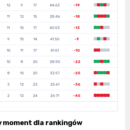
12
9
17
44:63
-19
11
12
15
28:46
-18
11
10
17
40:53
-13
9
15
14
41:50
-9
10
11
17
41:51
-10
10
8
20
28:50
-22
8
10
20
32:57
-25
3
12
23
25:61
-36
2
12
24
26:71
-45
y moment dla rankingów