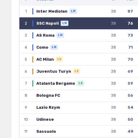
1
Inter Mediolan
38
87
LM
2
SSC Napoli
38
76
LM
3
AS Roma
38
73
LM
4
Como
38
71
LM
5
AC Milan
38
70
LE
6
Juventus Turyn
38
69
LE
7
Atalanta Bergamo
38
59
LK
8
Bologna FC
38
56
9
Lazio Rzym
38
54
10
Udinese
38
50
11
Sassuolo
38
49