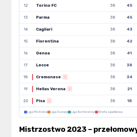
12
Torino FC
38
45
13
Parma
38
45
14
Cagliari
38
43
15
Fiorentina
38
42
16
Genoa
38
41
17
Lecce
38
38
18
Cremonese
38
34
↓
19
Hellas Verona
38
21
↓
20
Pisa
38
18
↓
Liga Mistrzów
Liga Europy
Liga Konferencji
Strefa spadkowa
Mistrzostwo 2023 – przełomow