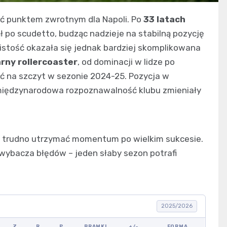
yć punktem zwrotnym dla Napoli. Po
33 latach
ł po scudetto, budząc nadzieje na stabilną pozycję
istość okazała się jednak bardziej skomplikowana
rny rollercoaster
, od dominacji w lidze po
ić na szczyt w sezonie 2024-25. Pozycja w
międzynarodowa rozpoznawalność klubu zmieniały
ak trudno utrzymać momentum po wielkim sukcesie.
 wybacza błędów – jeden słaby sezon potrafi
2025/2026
Z
R
P
BRAMKI
+/-
FORMA