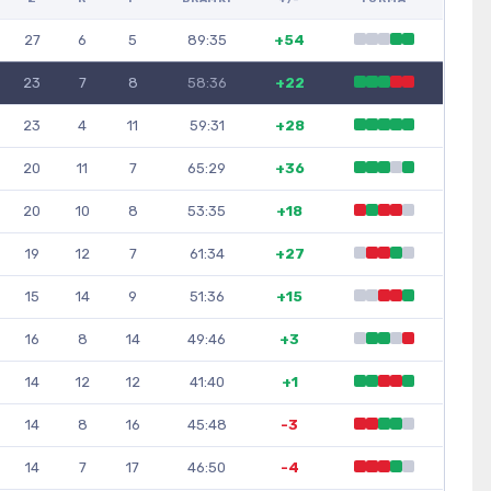
27
6
5
89:35
+54
23
7
8
58:36
+22
23
4
11
59:31
+28
20
11
7
65:29
+36
20
10
8
53:35
+18
19
12
7
61:34
+27
15
14
9
51:36
+15
16
8
14
49:46
+3
14
12
12
41:40
+1
14
8
16
45:48
-3
14
7
17
46:50
-4