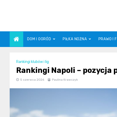
Skip
to
content
DOM I OGRÓD
PIŁKA NOŻNA
PRAWO I 
Rankingi klubów i lig
Rankingi Napoli – pozycja
5 czerwca 2026
Paulina Krawczyk