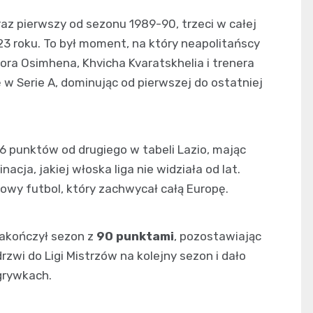
raz pierwszy od sezonu 1989-90, trzeci w całej
2023 roku. To był moment, na który neapolitańscy
tora Osimhena, Khvicha Kvaratskhelia i trenera
 w Serie A, dominując od pierwszej do ostatniej
16 punktów od drugiego w tabeli Lazio, mając
cja, jakiej włoska liga nie widziała od lat.
owy futbol, który zachwycał całą Europę.
 zakończył sezon z
90 punktami
, pozostawiając
rzwi do Ligi Mistrzów na kolejny sezon i dało
zgrywkach.