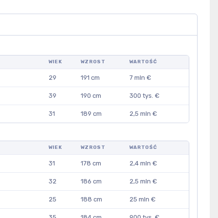
WIEK
WZROST
WARTOŚĆ
29
191 cm
7 mln €
39
190 cm
300 tys. €
31
189 cm
2,5 mln €
WIEK
WZROST
WARTOŚĆ
31
178 cm
2,4 mln €
32
186 cm
2,5 mln €
25
188 cm
25 mln €
35
184 cm
900 tys. €