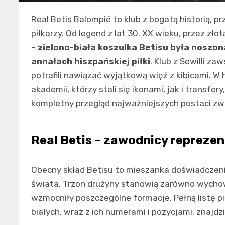
Real Betis Balompié to klub z bogatą historią, p
piłkarzy. Od legend z lat 30. XX wieku, przez zł
–
zielono-biała koszulka Betisu była noszon
annałach hiszpańskiej piłki
. Klub z Sewilli za
potrafili nawiązać wyjątkową więź z kibicami. 
akademii, którzy stali się ikonami, jak i transfer
kompletny przegląd najważniejszych postaci zw
Real Betis – zawodnicy reprezen
Obecny skład Betisu to mieszanka doświadczeni
świata. Trzon drużyny stanowią zarówno wychowa
wzmocniły poszczególne formacje. Pełną listę pi
białych, wraz z ich numerami i pozycjami, znajdz