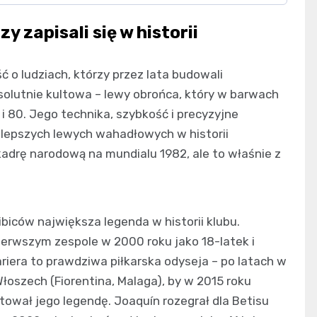
 zapisali się w historii
ć o ludziach, którzy przez lata budowali
olutnie kultowa – lewy obrońca, który w barwach
i 80. Jego technika, szybkość i precyzyjne
ajlepszych lewych wahadłowych w historii
 kadrę narodową na mundialu 1982, ale to właśnie z
kibiców największa legenda w historii klubu.
rwszym zespole w 2000 roku jako 18-latek i
ariera to prawdziwa piłkarska odyseja – po latach w
 Włoszech (Fiorentina, Malaga), by w 2015 roku
tował jego legendę. Joaquín rozegrał dla Betisu