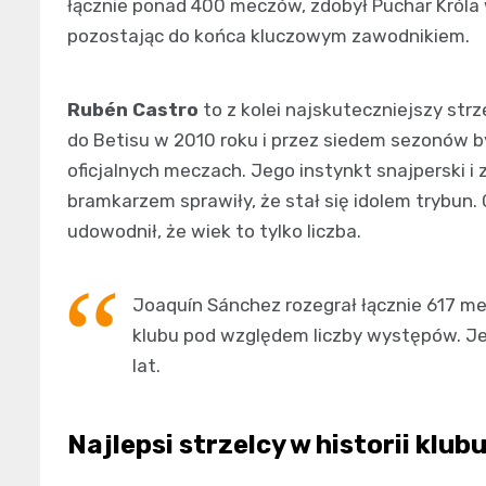
łącznie ponad 400 meczów, zdobył Puchar Króla w
pozostając do końca kluczowym zawodnikiem.
Rubén Castro
to z kolei najskuteczniejszy strz
do Betisu w 2010 roku i przez siedem sezonów by
oficjalnych meczach. Jego instynkt snajperski i
bramkarzem sprawiły, że stał się idolem trybun. C
udowodnił, że wiek to tylko liczba.
Joaquín Sánchez rozegrał łącznie 617 me
klubu pod względem liczby występów. Jeg
lat.
Najlepsi strzelcy w historii klub