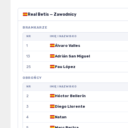
Real Betis — Zawodnicy
BRAMKARZE
NR
IMIĘ I NAZWISKO
1
Álvaro Valles
13
Adrián San Miguel
25
Pau López
OBROŃCY
NR
IMIĘ I NAZWISKO
2
Héctor Bellerín
3
Diego Llorente
4
Natan
5
Marc Bartra