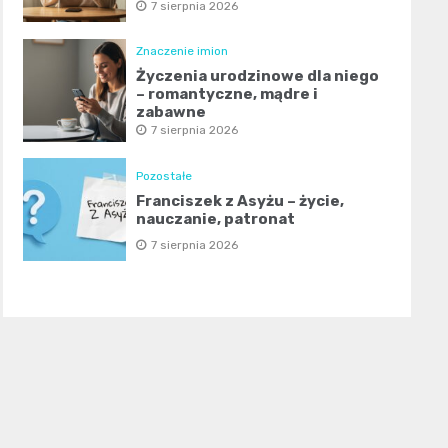
7 sierpnia 2026
Znaczenie imion
Życzenia urodzinowe dla niego
– romantyczne, mądre i
zabawne
7 sierpnia 2026
Pozostałe
Franciszek z Asyżu – życie,
nauczanie, patronat
7 sierpnia 2026