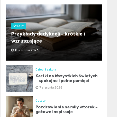
CYTATY
Przykłady dedykacji – krótkie i
wzruszające
8 sierpnia 2026
Dzieci i szkoła
Kartki na Wszystkich Świętych
– spokojne i pełne pamięci
7 sierpnia 2026
Cytaty
Pozdrowienia na miły wtorek –
gotowe inspiracje