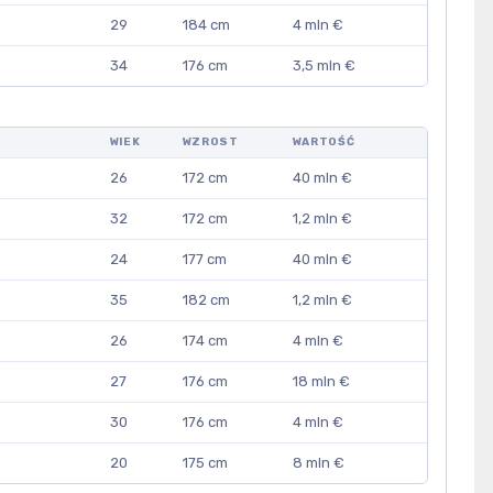
29
184 cm
4 mln €
34
176 cm
3,5 mln €
WIEK
WZROST
WARTOŚĆ
26
172 cm
40 mln €
32
172 cm
1,2 mln €
24
177 cm
40 mln €
35
182 cm
1,2 mln €
26
174 cm
4 mln €
27
176 cm
18 mln €
30
176 cm
4 mln €
20
175 cm
8 mln €