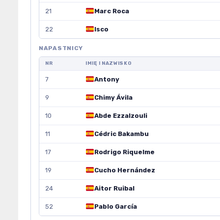
21
Marc Roca
22
Isco
NAPASTNICY
NR
IMIĘ I NAZWISKO
7
Antony
9
Chimy Ávila
10
Abde Ezzalzouli
11
Cédric Bakambu
17
Rodrigo Riquelme
19
Cucho Hernández
24
Aitor Ruibal
52
Pablo García