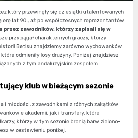
rzez który przewinęły się dziesiątki utalentowanych
otą erę lat 90., aż po współczesnych reprezentantów
a przez zawodników, którzy zapisali się w
wsze przyciągał charakternych graczy, którzy
W historii Betisu znajdziemy zarówno wychowanków
y, które odmieniły losy drużyny. Poniżej znajdziesz
iązanych z tym andaluzyjskim zespołem.
tujący klub w bieżącym sezonie
a i młodości, z zawodnikami z różnych zakątków
nkowie akademii, jak i transfery, które
łkarzy, którzy w tym sezonie bronią barw zielono-
iesz w zestawieniu poniżej.