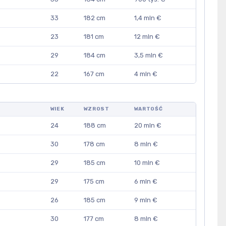
33
182 cm
1,4 mln €
23
181 cm
12 mln €
29
184 cm
3,5 mln €
22
167 cm
4 mln €
WIEK
WZROST
WARTOŚĆ
24
188 cm
20 mln €
30
178 cm
8 mln €
29
185 cm
10 mln €
29
175 cm
6 mln €
26
185 cm
9 mln €
30
177 cm
8 mln €