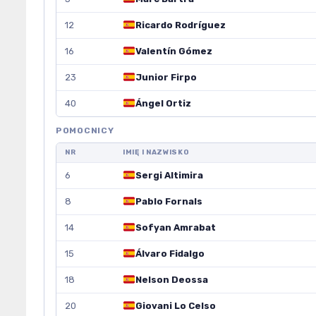
12
Ricardo Rodríguez
16
Valentín Gómez
23
Junior Firpo
40
Ángel Ortiz
POMOCNICY
NR
IMIĘ I NAZWISKO
6
Sergi Altimira
8
Pablo Fornals
14
Sofyan Amrabat
15
Álvaro Fidalgo
18
Nelson Deossa
20
Giovani Lo Celso