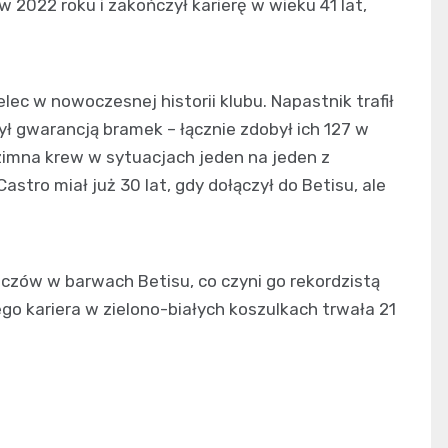
 2022 roku i zakończył karierę w wieku 41 lat,
elec w nowoczesnej historii klubu. Napastnik trafił
ł gwarancją bramek – łącznie zdobył ich 127 w
 zimna krew w sytuacjach jeden na jeden z
astro miał już 30 lat, gdy dołączył do Betisu, ale
czów w barwach Betisu, co czyni go rekordzistą
o kariera w zielono-białych koszulkach trwała 21
u