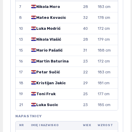
7
Nikola Moro
28
183 cm
8
Mateo Kovacic
32
178 cm
10
Luka Modrić
40
172 cm
13
Nikola Vlašić
28
179 cm
15
Mario Pašalić
31
188 cm
16
Martin Baturina
23
172 cm
17
Petar Sučić
22
183 cm
18
Kristijan Jakic
29
181 cm
19
Toni Fruk
25
177 cm
21
Luka Sucic
23
185 cm
NAPASTNICY
NR
IMIĘ I NAZWISKO
WIEK
WZROST