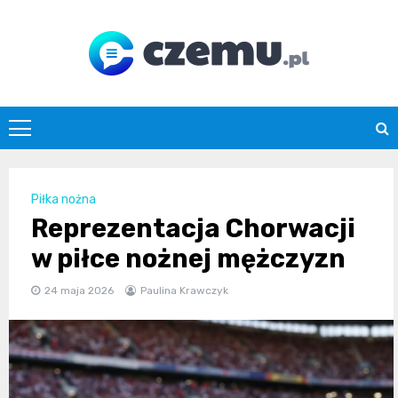
Skip
to
content
czemu.pl
Piłka nożna
Reprezentacja Chorwacji
w piłce nożnej mężczyzn
24 maja 2026
Paulina Krawczyk