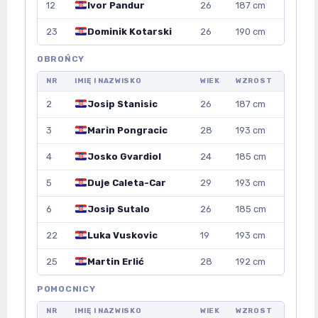
12
Ivor Pandur
26
187 cm
23
Dominik Kotarski
26
190 cm
OBROŃCY
NR
IMIĘ I NAZWISKO
WIEK
WZROST
2
Josip Stanisic
26
187 cm
3
Marin Pongracic
28
193 cm
4
Josko Gvardiol
24
185 cm
5
Duje Caleta-Car
29
193 cm
6
Josip Sutalo
26
185 cm
22
Luka Vuskovic
19
193 cm
25
Martin Erlić
28
192 cm
POMOCNICY
NR
IMIĘ I NAZWISKO
WIEK
WZROST