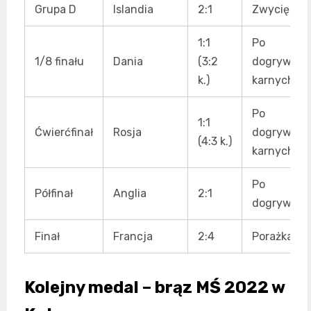
Grupa D
Islandia
2:1
Zwycięstw
1:1
Po
1/8 finału
Dania
(3:2
dogrywce i
k.)
karnych
Po
1:1
Ćwierćfinał
Rosja
dogrywce i
(4:3 k.)
karnych
Po
Półfinał
Anglia
2:1
dogrywce
Finał
Francja
2:4
Porażka
Kolejny medal – brąz MŚ 2022 w