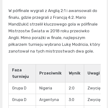
W półfinale wygrali z Anglią 2:1 i awansowali do
finału, gdzie przegrali z Francją 4:2. Mario
Mandžukić strzelił kluczowego gola w półfinale
Mistrzostw Świata w 2018 roku przeciwko
Anglii. Mimo porażki w finale, najlepszym
piłkarzem turnieju wybrano Lukę Modricia, który
zanotował na tych mistrzostwach dwa gole.
Faza
Przeciwnik
Wynik
Uwagi
turnieju
Grupa D
Nigeria
2:0
Zwycięstw
Grupa D
Argentyna
3:0
Zwycięstw