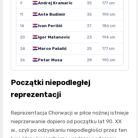
9
Andrej Kramaric
35
177 cm
11
Ante Budimir
35
190 cm
14
Ivan Perišić
37
186 cm
20
Igor Matanovic
23
194 cm
24
Marco Pašalić
25
177 cm
26
Petar Musa
28
190 cm
Początki niepodległej
reprezentacji
Reprezentacja Chorwacji w piłce nożnej istnieje
nieprzerwanie dopiero od początku lat 90. XX
w., czyli po odzyskaniu niepodległości przez ten