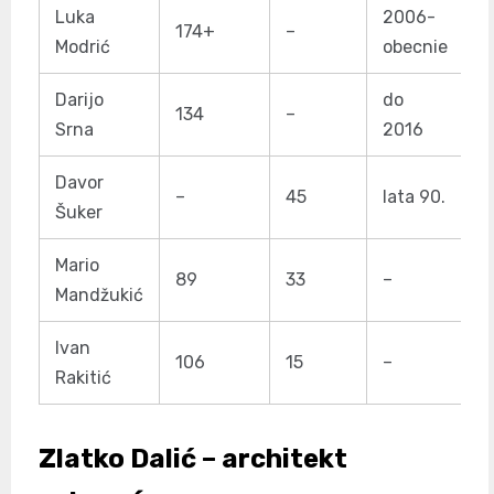
Luka
2006-
174+
–
Modrić
obecnie
Darijo
do
134
–
Srna
2016
Davor
–
45
lata 90.
Šuker
Mario
89
33
–
Mandžukić
Ivan
106
15
–
Rakitić
Zlatko Dalić – architekt