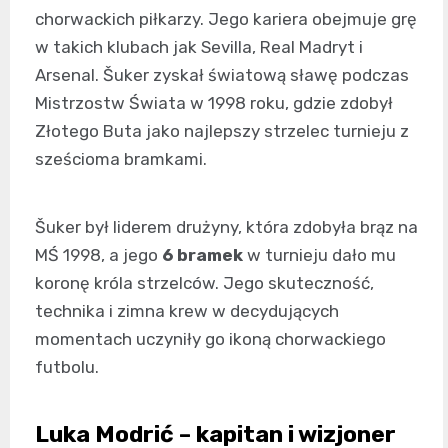
chorwackich piłkarzy. Jego kariera obejmuje grę
w takich klubach jak Sevilla, Real Madryt i
Arsenal. Šuker zyskał światową sławę podczas
Mistrzostw Świata w 1998 roku, gdzie zdobył
Złotego Buta jako najlepszy strzelec turnieju z
sześcioma bramkami.
Šuker był liderem drużyny, która zdobyła brąz na
MŚ 1998, a jego
6 bramek
w turnieju dało mu
koronę króla strzelców. Jego skuteczność,
technika i zimna krew w decydujących
momentach uczyniły go ikoną chorwackiego
futbolu.
Luka Modrić – kapitan i wizjoner