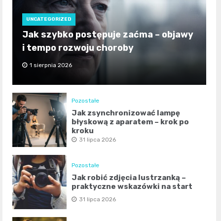
UNCATEGORIZED
Jak szybko postępuje zaćma – objawy
i tempo rozwoju choroby
1 sierpnia 2026
Pozostałe
Jak zsynchronizować lampę
błyskową z aparatem – krok po
kroku
31 lipca 2026
Pozostałe
Jak robić zdjęcia lustrzanką –
praktyczne wskazówki na start
31 lipca 2026