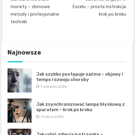
wpisu
monety – domowe
Excelu – prosta instrukcja
metody i profesjonalne
krok po kroku
techniki
Najnowsze
Jak szybko postępuje zaćma – objawy i
tempo rozwoju choroby
1 sierpnia 2026
Jak zsynchronizować lampę błyskową z
aparatem – krok po kroku
31 lipca 2026
Jak robić zdjęcia lustrzanką –