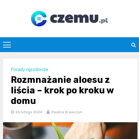
Skip
to
content
czemu.pl
Porady ogrodnicze
Rozmnażanie aloesu z
liścia – krok po kroku w
domu
26 lutego 2026
Paulina Krawczyk