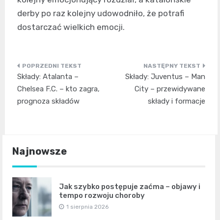
derby po raz kolejny udowodniło, że potrafi
dostarczać wielkich emocji.
Nawigacja
Składy: Atalanta –
Składy: Juventus – Man
wpisu
Chelsea F.C. – kto zagra,
City – przewidywane
prognoza składów
składy i formacje
Najnowsze
Jak szybko postępuje zaćma – objawy i
tempo rozwoju choroby
1 sierpnia 2026