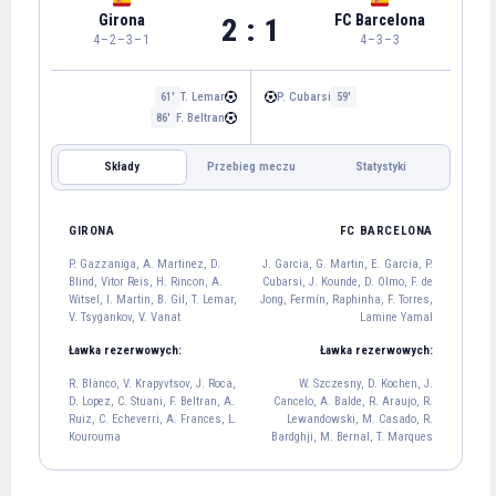
Girona
FC Barcelona
2 : 1
4–2–3–1
4–3–3
T. Lemar
P. Cubarsi
61'
59'
F. Beltran
86'
Składy
Przebieg meczu
Statystyki
FC BARCELONA
GIRONA
GIRONA
FC BARCELONA
P. Gazzaniga
P. Gazzaniga, A. Martinez, D.
J. Garcia, G. Martin, E. Garcia, P.
13
Blind, Vitor Reis, H. Rincon, A.
Cubarsi, J. Kounde, D. Olmo, F. de
A. Martinez
D. Blind
Vitor Reis
H. Rincon
Witsel, I. Martin, B. Gil, T. Lemar,
Jong, Fermín, Raphinha, F. Torres,
4
17
12
2
V. Tsygankov, V. Vanat
Lamine Yamal
A. Witsel
I. Martin
Ławka rezerwowych:
Ławka rezerwowych:
20
23
R. Blanco, V. Krapyvtsov, J. Roca,
W. Szczesny, D. Kochen, J.
B. Gil
T. Lemar
V. Tsygankov
D. Lopez, C. Stuani, F. Beltran, A.
Cancelo, A. Balde, R. Araujo, R.
21
11
15
Ruiz, C. Echeverri, A. Frances, L.
Lewandowski, M. Casado, R.
V. Vanat
Kourouma
Bardghji, M. Bernal, T. Marques
19