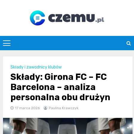
Skip
to
content
czemu.pl
Składy i zawodnicy klubów
Składy: Girona FC – FC
Barcelona – analiza
personalna obu drużyn
17 marca 2026
Paulina Krawczyk