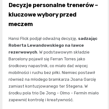
Decyzje personalne trenerów –
Raphinha
F. Torres
Lamine Yamal
11
7
10
kluczowe wybory przed
D. Olmo
F. de Jong
Fermín
20
21
16
meczem
G. Martin
E. Garcia
P. Cubarsi
J. Kounde
18
24
5
23
Hansi Flick podjął odważną decyzję,
sadzając
J. Garcia
13
Roberta Lewandowskiego na ławce
rezerwowych
. W podstawowym składzie
Barcelony pojawił się Ferran Torres jako
środkowy napastnik, co miało dać więcej
mobilności i ruchu bez piłki. Niemiec postawił
również na młodego bramkarza Joana Garcíę
zamiast kontuzjowanego ter Stegena. W
środku pola trio De Jong – Olmo – Fermín miało
zapewnić kontrolę i kreatywność.