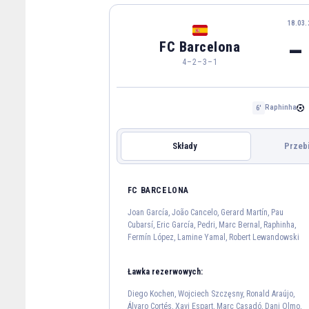
18.03.
–
FC Barcelona
4–2–3–1
Raphinha
6'
Składy
Przeb
NEWCASTLE UNITED
FC BARCELONA
FC BARCELONA
Joa
Joan García, João Cancelo, Gerard Martín, Pau
Cubarsí, Eric García, Pedri, Marc Bernal, Raphinha,
Fermín López, Lamine Yamal, Robert Lewandowski
João Cancelo
Gerard Martín
2
18
Ławka rezerwowych:
Pedri
Diego Kochen, Wojciech Szczęsny, Ronald Araújo,
8
Álvaro Cortés, Xavi Espart, Marc Casadó, Dani Olmo,