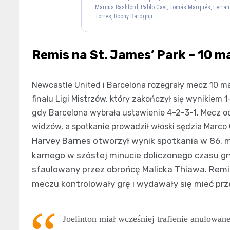
Marcus Rashford, Pablo Gavi, Tomás Marqués, Ferran
Raphinha
Ferm
Torres, Roony Bardghji
11
Robert 
Remis na St. James’ Park – 10 
Newcastle United i Barcelona rozegrały mecz 10 
Harvey Barnes
Antho
finału Ligi Mistrzów, który zakończył się wynikiem 
11
gdy Barcelona wybrała ustawienie 4-2-3-1. Mecz odb
Joelinton
Sand
widzów, a spotkanie prowadził włoski sędzia Marco 
7
Harvey Barnes otworzył wynik spotkania w 86. m
Lewis Hall
Dan Burn
karnego w szóstej minucie doliczonego czasu gr
3
33
sfaulowany przez obrońcę Malicka Thiawa. Remis 
Aaron
meczu kontrolowały grę i wydawały się mieć pr
Joelinton miał wcześniej trafienie anulowan