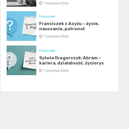
7 sierpnia 2026
Pozostałe
Franciszek z Asyżu – życie,
nauczanie, patronat
7 sierpnia 2026
Pozostałe
Sylwia Gregorczyk-Abram –
kariera, działalność, życiorys
7 sierpnia 2026