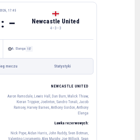
2026, 17:45
 : –
Newcastle United
4–3–3
A. Elanga
15'
ieg meczu
Statystyki
NEWCASTLE UNITED
n García
Aaron Ramsdale, Lewis Hall, Dan Burn, Malick Thiaw,
13
Kieran Trippier, Joelinton, Sandro Tonali, Jacob
Ramsey, Harvey Barnes, Anthony Gordon, Anthony
Pau Cubarsí
Eric García
Elanga
5
24
Ławka rezerwowych:
Marc Bernal
Nick Pope, Aidan Harris, John Ruddy, Sven Botman,
22
Valentino Livramento, Alex Murphy, Joe Willock, Sean