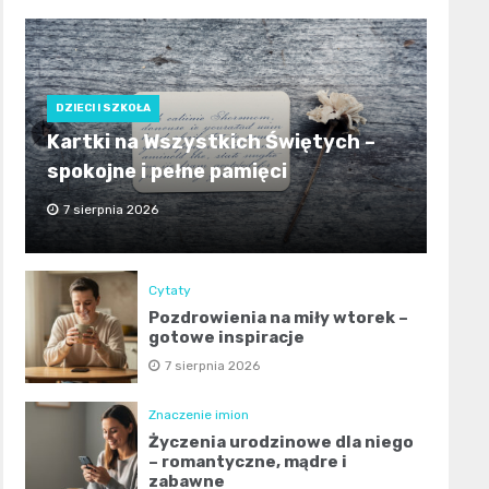
DZIECI I SZKOŁA
Kartki na Wszystkich Świętych –
spokojne i pełne pamięci
7 sierpnia 2026
Cytaty
Pozdrowienia na miły wtorek –
gotowe inspiracje
7 sierpnia 2026
Znaczenie imion
Życzenia urodzinowe dla niego
– romantyczne, mądre i
zabawne