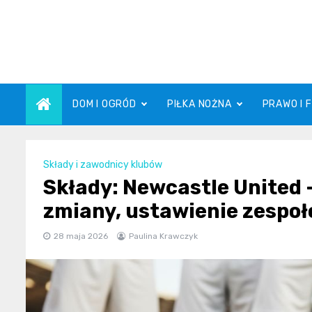
Skip
to
content
DOM I OGRÓD
PIŁKA NOŻNA
PRAWO I 
Składy i zawodnicy klubów
Składy: Newcastle United –
zmiany, ustawienie zespo
28 maja 2026
Paulina Krawczyk