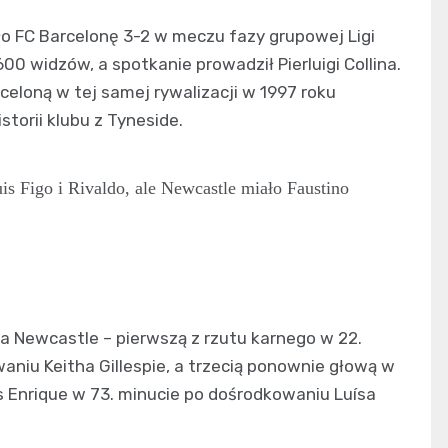
o FC Barcelonę 3-2 w meczu fazy grupowej Ligi
00 widzów, a spotkanie prowadził Pierluigi Collina.
rceloną w tej samej rywalizacji w 1997 roku
storii klubu z Tyneside.
is Figo i Rivaldo, ale Newcastle miało Faustino
dla Newcastle – pierwszą z rzutu karnego w 22.
aniu Keitha Gillespie, a trzecią ponownie głową w
s Enrique w 73. minucie po dośrodkowaniu Luísa