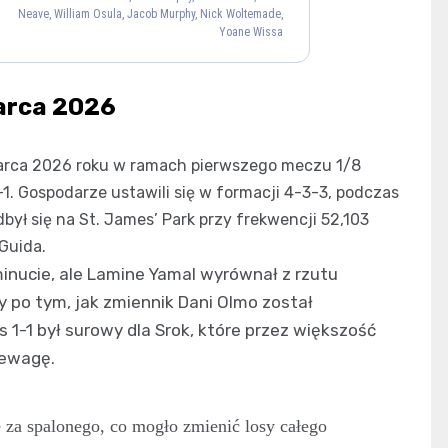
Neave, William Osula, Jacob Murphy, Nick Woltemade,
ín López
Lamine Yamal
Yoane Wissa
16
10
Lewandowski
9
marca 2026
marca 2026 roku w ramach pierwszego meczu 1/8
ny Gordon
Anthony Elanga
1-1. Gospodarze ustawili się w formacji 4-3-3, podczas
10
20
ył się na St. James’ Park przy frekwencji 52,103
ro Tonali
Jacob Ramsey
Guida.
8
41
inucie, ale Lamine Yamal wyrównał z rzutu
Malick Thiaw
Kieran Trippier
y po tym, jak zmiennik Dani Olmo został
12
2
1-1 był surowy dla Srok, które przez większość
 Ramsdale
zewagę.
32
e za spalonego, co mogło zmienić losy całego