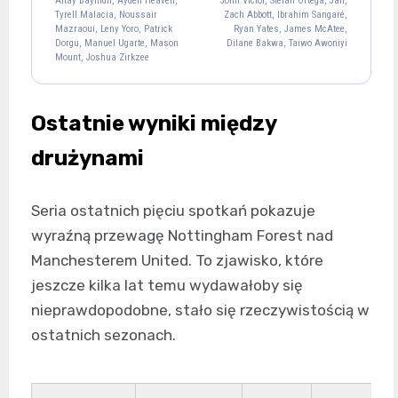
Altay Bayındır, Ayden Heaven,
John Victor, Stefan Ortega, Jair,
Bryan Mbeumo
Tyrell Malacia, Noussair
Zach Abbott, Ibrahim Sangaré,
Mazraoui, Leny Yoro, Patrick
Ryan Yates, James McAtee,
19
Dorgu, Manuel Ugarte, Mason
Dilane Bakwa, Taiwo Awoniyi
Mount, Joshua Zirkzee
Chris Wood
Igor Jesus
11
19
Ostatnie wyniki między
Morgan Gibbs-White
Elliot Anderson
Nicolás Domínguez
Omari Hutchinson
10
8
16
21
drużynami
Luca Netz
Morato
Nikola Milenković
Neco Williams
25
4
31
3
Matz Sels
Seria ostatnich pięciu spotkań pokazuje
26
wyraźną przewagę Nottingham Forest nad
Manchesterem United. To zjawisko, które
jeszcze kilka lat temu wydawałoby się
nieprawdopodobne, stało się rzeczywistością w
ostatnich sezonach.