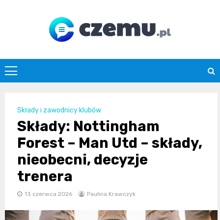
Skip
to
content
czemu.pl
Składy i zawodnicy klubów
Składy: Nottingham
Forest – Man Utd – składy,
nieobecni, decyzje
trenera
13 czerwca 2026
Paulina Krawczyk