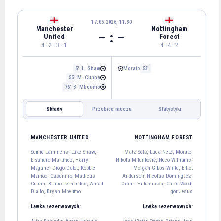
17.05.2026, 11:30
Manchester
Nottingham
– : –
United
Forest
4–2–3–1
4–4–2
L. Shaw
Morato
5'
53'
M. Cunha
55'
B. Mbeumo
76'
Składy
Przebieg meczu
Statystyki
NOTTINGHAM FOREST
MANCHESTER UNITED
MANCHESTER UNITED
NOTTINGHAM FOREST
Senne Lammens
Senne Lammens, Luke Shaw,
Matz Sels, Luca Netz, Morato,
31
Lisandro Martínez, Harry
Nikola Milenković, Neco Williams,
Luke Shaw
Lisandro Martínez
Harry Maguire
Diogo Dalot
Maguire, Diogo Dalot, Kobbie
Morgan Gibbs-White, Elliot
23
6
5
2
Mainoo, Casemiro, Matheus
Anderson, Nicolás Domínguez,
Cunha, Bruno Fernandes, Amad
Omari Hutchinson, Chris Wood,
Kobbie Mainoo
Casemiro
Diallo, Bryan Mbeumo
Igor Jesus
37
18
Ławka rezerwowych:
Ławka rezerwowych:
Matheus Cunha
Bruno Fernandes
Amad Diallo
10
8
16