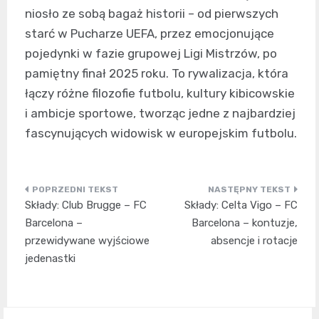
niosło ze sobą bagaż historii – od pierwszych
starć w Pucharze UEFA, przez emocjonujące
pojedynki w fazie grupowej Ligi Mistrzów, po
pamiętny finał 2025 roku. To rywalizacja, która
łączy różne filozofie futbolu, kultury kibicowskie
i ambicje sportowe, tworząc jedne z najbardziej
fascynujących widowisk w europejskim futbolu.
Nawigacja
Składy: Club Brugge – FC
Składy: Celta Vigo – FC
wpisu
Barcelona –
Barcelona – kontuzje,
przewidywane wyjściowe
absencje i rotacje
jedenastki