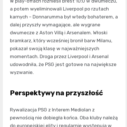
W play-offach roznieśli Brest 10:0 w dwumeczu,
a potem wyeliminowali Liverpool po rzutach
karnych – Donnarumma był wtedy bohaterem, a
dalej przyszły wymagające, ale wygrane
dwumecze z Aston Villą i Arsenalem. Włoski
bramkarz, który wcześniej bronił barw Milanu,
pokazał swoją klasę w najważniejszych
momentach. Droga przez Liverpool i Arsenal
udowodniła, że PSG jest gotowe na największe
wyzwanie.
Perspektywy na przyszłość
Rywalizacja PSG z Interem Mediolan z
pewnością nie dobiegła końca. Oba kluby należą
do europejskiej elity i regularnie występują w