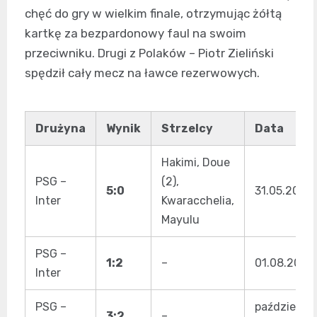
chęć do gry w wielkim finale, otrzymując żółtą
kartkę za bezpardonowy faul na swoim
przeciwniku. Drugi z Polaków – Piotr Zieliński
spędził cały mecz na ławce rezerwowych.
Drużyna
Wynik
Strzelcy
Data
Hakimi, Doue
PSG –
(2),
5:0
31.05.2025
Inter
Kwaracchelia,
Mayulu
PSG –
1:2
–
01.08.2023
Inter
PSG –
październik
3:2
–