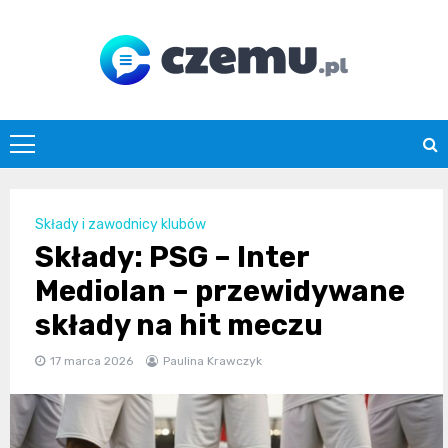
Skip
to
content
czemu.pl
Składy i zawodnicy klubów
Składy: PSG – Inter
Mediolan – przewidywane
składy na hit meczu
17 marca 2026
Paulina Krawczyk