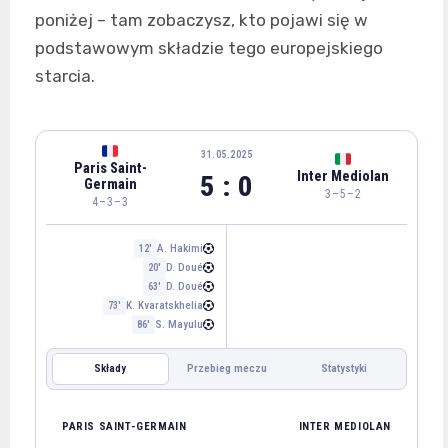
poniżej – tam zobaczysz, kto pojawi się w
podstawowym składzie tego europejskiego
starcia.
31.05.2025
Paris Saint-
Inter Mediolan
5 : 0
Germain
3–5–2
4–3–3
A. Hakimi
12'
D. Doué
20'
D. Doué
63'
K. Kvaratskhelia
73'
S. Mayulu
86'
Składy
Przebieg meczu
Statystyki
INTER MEDIOLAN
PARIS SAINT-GERMAIN
PARIS SAINT-GERMAIN
INTER MEDIOLAN
G. Donnarumma