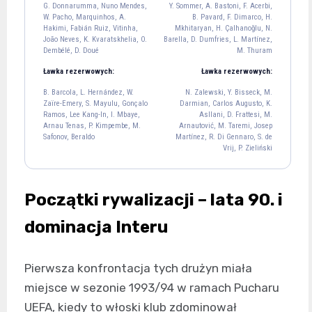
G. Donnarumma, Nuno Mendes,
Y. Sommer, A. Bastoni, F. Acerbi,
1
W. Pacho, Marquinhos, A.
B. Pavard, F. Dimarco, H.
Nuno Mendes
W. Pacho
Marquinhos
A. Hakimi
Hakimi, Fabián Ruiz, Vitinha,
Mkhitaryan, H. Çalhanoğlu, N.
25
51
5
2
João Neves, K. Kvaratskhelia, O.
Barella, D. Dumfries, L. Martínez,
Dembélé, D. Doué
M. Thuram
Fabián Ruiz
Vitinha
João Neves
8
17
87
Ławka rezerwowych:
Ławka rezerwowych:
K. Kvaratskhelia
O. Dembélé
D. Doué
B. Barcola, L. Hernández, W.
N. Zalewski, Y. Bisseck, M.
7
10
14
Zaïre-Emery, S. Mayulu, Gonçalo
Darmian, Carlos Augusto, K.
Ramos, Lee Kang-In, I. Mbaye,
Asllani, D. Frattesi, M.
Arnau Tenas, P. Kimpembe, M.
Arnautović, M. Taremi, Josep
Safonov, Beraldo
Martínez, R. Di Gennaro, S. de
L. Martínez
M. Thuram
Vrij, P. Zieliński
10
9
F. Dimarco
H. Mkhitaryan
H. Çalhanoğlu
N. Barella
D. Dumfries
32
22
20
23
2
Początki rywalizacji – lata 90. i
A. Bastoni
F. Acerbi
B. Pavard
95
15
28
dominacja Interu
Y. Sommer
1
Pierwsza konfrontacja tych drużyn miała
miejsce w sezonie 1993/94 w ramach Pucharu
UEFA, kiedy to włoski klub zdominował