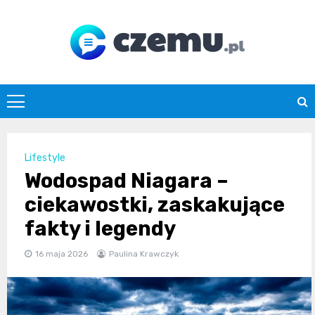
Skip
to
content
czemu.pl
Lifestyle
Wodospad Niagara –
ciekawostki, zaskakujące
fakty i legendy
16 maja 2026
Paulina Krawczyk