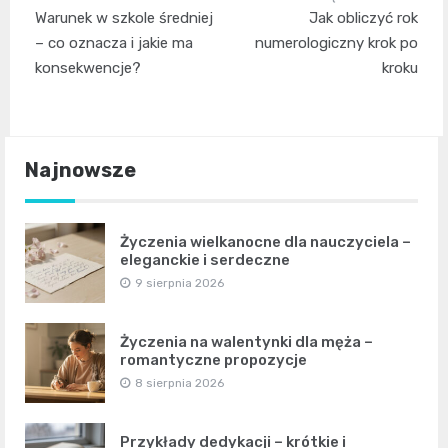
Nawigacja
Warunek w szkole średniej
Jak obliczyć rok
wpisu
– co oznacza i jakie ma
numerologiczny krok po
konsekwencje?
kroku
Najnowsze
Życzenia wielkanocne dla nauczyciela –
eleganckie i serdeczne
9 sierpnia 2026
Życzenia na walentynki dla męża –
romantyczne propozycje
8 sierpnia 2026
Przykłady dedykacji – krótkie i