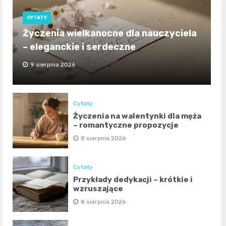
CYTATY
Życzenia wielkanocne dla nauczyciela
– eleganckie i serdeczne
9 sierpnia 2026
Cytaty
Życzenia na walentynki dla męża
– romantyczne propozycje
8 sierpnia 2026
Cytaty
Przykłady dedykacji – krótkie i
wzruszające
8 sierpnia 2026