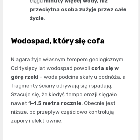
ciągu
minuty więcej wody, niż
przeciętna osoba zużyje przez całe
życie
.
Wodospad, który się cofa
Niagara żyje własnym tempem geologicznym.
Od tysięcy lat wodospad powoli
cofa się w
górę rzeki
– woda podcina skały u podnóża, a
fragmenty ściany odrywają się i spadają.
Szacuje się, że kiedyś tempo erozji sięgało
nawet
1–1,5 metra rocznie
. Obecnie jest
niższe, bo przepływ częściowo kontrolują
zapory i elektrownie.