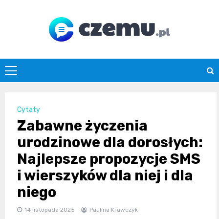
Skip
to
content
czemu.pl
Cytaty
Zabawne życzenia
urodzinowe dla dorosłych:
Najlepsze propozycje SMS
i wierszyków dla niej i dla
niego
14 listopada 2025
Paulina Krawczyk