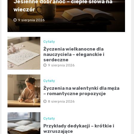
Jesienne dobranoc – ciepłe słowa na
wieczór
9 sierpnia 2026
Cytaty
Życzenia wielkanocne dla
nauczyciela – eleganckie i
serdeczne
9 sierpnia 2026
Cytaty
Życzenia na walentynki dla męża
– romantyczne propozycje
8 sierpnia 2026
Cytaty
Przykłady dedykacji – krótkie i
wzruszające