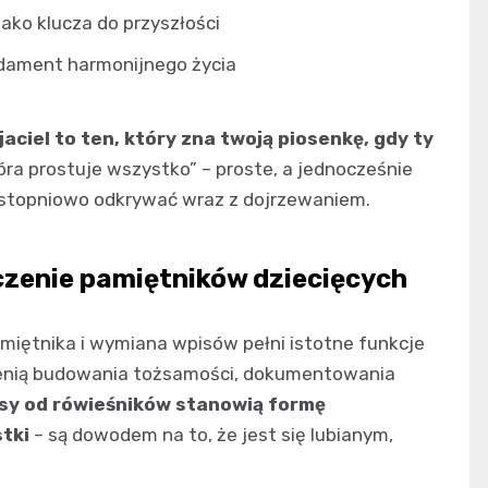
ako klucza do przyszłości
undament harmonijnego życia
aciel to ten, który zna twoją piosenkę, gdy ty
óra prostuje wszystko” – proste, a jednocześnie
e stopniowo odkrywać wraz z dojrzewaniem.
czenie pamiętników dziecięcych
miętnika i wymiana wpisów pełni istotne funkcje
rzenią budowania tożsamości, dokumentowania
sy od rówieśników stanowią formę
tki
– są dowodem na to, że jest się lubianym,