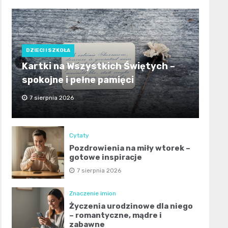
DZIECI I SZKOŁA
Kartki na Wszystkich Świętych –
spokojne i pełne pamięci
7 sierpnia 2026
Cytaty
Pozdrowienia na miły wtorek –
gotowe inspiracje
7 sierpnia 2026
Znaczenie imion
Życzenia urodzinowe dla niego
– romantyczne, mądre i
zabawne