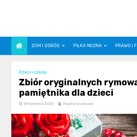
Skip
to
content
DOM I OGRÓD
PIŁKA NOŻNA
PRAWO I 
Dzieci i szkoła
Zbiór oryginalnych rymowa
pamiętnika dla dzieci
28 kwietnia 2025
Paulina Krawczyk