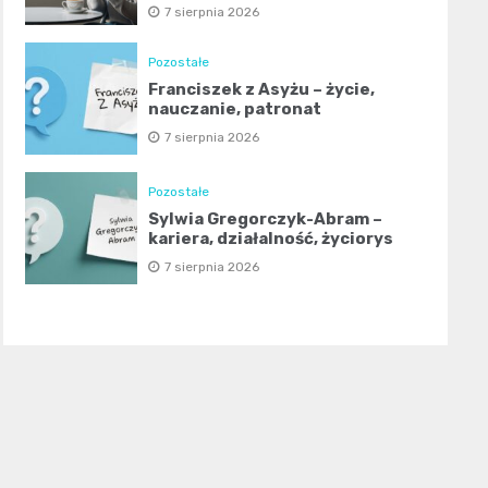
7 sierpnia 2026
Pozostałe
Franciszek z Asyżu – życie,
nauczanie, patronat
7 sierpnia 2026
Pozostałe
Sylwia Gregorczyk-Abram –
kariera, działalność, życiorys
7 sierpnia 2026