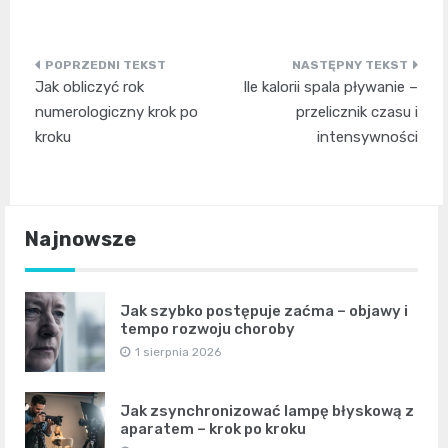
Nawigacja
Jak obliczyć rok
Ile kalorii spala pływanie –
wpisu
numerologiczny krok po
przelicznik czasu i
kroku
intensywności
Najnowsze
Jak szybko postępuje zaćma – objawy i
tempo rozwoju choroby
1 sierpnia 2026
Jak zsynchronizować lampę błyskową z
aparatem – krok po kroku