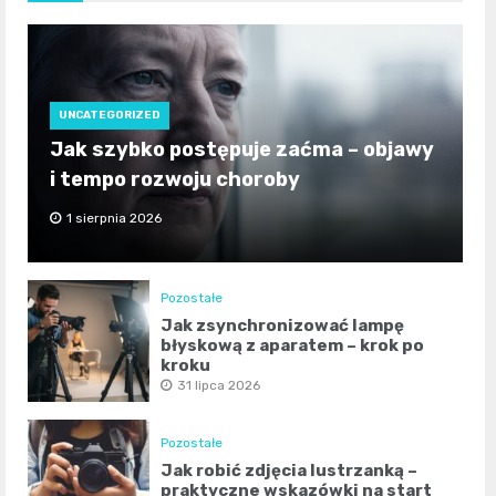
UNCATEGORIZED
Jak szybko postępuje zaćma – objawy
i tempo rozwoju choroby
1 sierpnia 2026
Pozostałe
Jak zsynchronizować lampę
błyskową z aparatem – krok po
kroku
31 lipca 2026
Pozostałe
Jak robić zdjęcia lustrzanką –
praktyczne wskazówki na start