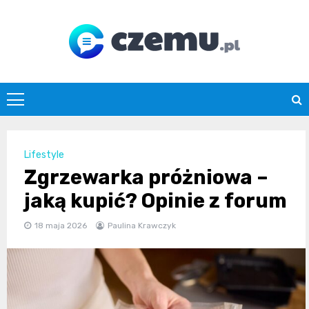
Skip
to
content
czemu.pl
Lifestyle
Zgrzewarka próżniowa –
jaką kupić? Opinie z forum
18 maja 2026
Paulina Krawczyk