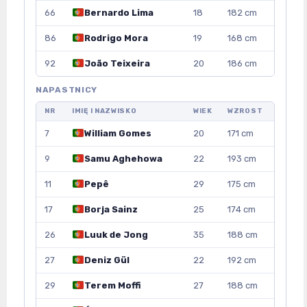
66
Bernardo Lima
18
182 cm
86
Rodrigo Mora
19
168 cm
92
João Teixeira
20
186 cm
NAPASTNICY
NR
IMIĘ I NAZWISKO
WIEK
WZROST
7
William Gomes
20
171 cm
9
Samu Aghehowa
22
193 cm
11
Pepê
29
175 cm
17
Borja Sainz
25
174 cm
26
Luuk de Jong
35
188 cm
27
Deniz Gül
22
192 cm
29
Terem Moffi
27
188 cm