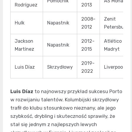
Pomocnik
AS Monaco
Rodríguez
2013
2008-
Zenit
Hulk
Napastnik
2012
Petersburg
Jackson
2012-
Atlético
Napastnik
Martínez
2015
Madryt
2019-
Luis Díaz
Skrzydłowy
Liverpool
2022
Luis Díaz
to najnowszy przykład sukcesu Porto
w rozwijaniu talentów. Kolumbijski skrzydłowy
trafił do klubu stosunkowo nieznany, ale jego
szybkość, drybling i skuteczność sprawiły, że
stał się jednym z najlepszych lewych