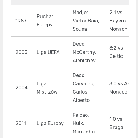
Madjer,
2:1 vs
Puchar
1987
Víctor Baía,
Bayern
Europy
Sousa
Monachium
Deco,
3:2 vs
2003
Liga UEFA
McCarthy,
Celtic
Alenichev
Deco,
Liga
Carvalho,
3:0 vs AS
2004
Mistrzów
Carlos
Monaco
Alberto
Falcao,
1:0 vs
2011
Liga Europy
Hulk,
Braga
Moutinho