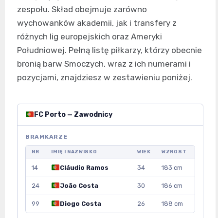
zespołu. Skład obejmuje zarówno
wychowanków akademii, jak i transfery z
różnych lig europejskich oraz Ameryki
Południowej. Pełną listę piłkarzy, którzy obecnie
bronią barw Smoczych, wraz z ich numerami i
pozycjami, znajdziesz w zestawieniu poniżej.
FC Porto — Zawodnicy
BRAMKARZE
NR
IMIĘ I NAZWISKO
WIEK
WZROST
14
Cláudio Ramos
34
183 cm
24
João Costa
30
186 cm
99
Diogo Costa
26
188 cm