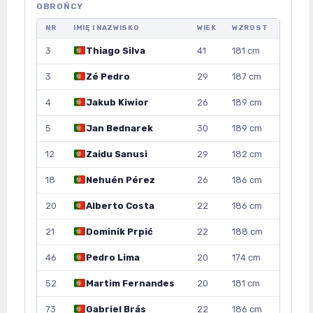
OBROŃCY
NR
IMIĘ I NAZWISKO
WIEK
WZROST
3
Thiago Silva
41
181 cm
3
Zé Pedro
29
187 cm
4
Jakub Kiwior
26
189 cm
5
Jan Bednarek
30
189 cm
12
Zaidu Sanusi
29
182 cm
18
Nehuén Pérez
26
186 cm
20
Alberto Costa
22
186 cm
21
Dominik Prpić
22
188 cm
46
Pedro Lima
20
174 cm
52
Martim Fernandes
20
181 cm
73
Gabriel Brás
22
186 cm