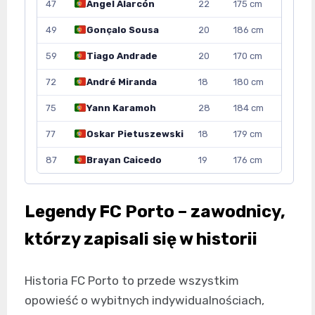
47
Ángel Alarcón
22
175 cm
49
Gonçalo Sousa
20
186 cm
59
Tiago Andrade
20
170 cm
72
André Miranda
18
180 cm
75
Yann Karamoh
28
184 cm
77
Oskar Pietuszewski
18
179 cm
87
Brayan Caicedo
19
176 cm
Legendy FC Porto – zawodnicy,
którzy zapisali się w historii
Historia FC Porto to przede wszystkim
opowieść o wybitnych indywidualnościach,