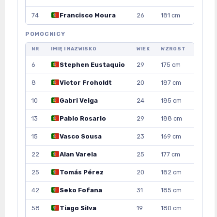
74
Francisco Moura
26
181 cm
POMOCNICY
NR
IMIĘ I NAZWISKO
WIEK
WZROST
6
Stephen Eustaquio
29
175 cm
8
Victor Froholdt
20
187 cm
10
Gabri Veiga
24
185 cm
13
Pablo Rosario
29
188 cm
15
Vasco Sousa
23
169 cm
22
Alan Varela
25
177 cm
25
Tomás Pérez
20
182 cm
42
Seko Fofana
31
185 cm
58
Tiago Silva
19
180 cm