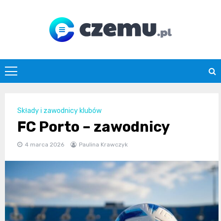
Skip
to
content
czemu.pl
Składy i zawodnicy klubów
FC Porto – zawodnicy
4 marca 2026
Paulina Krawczyk