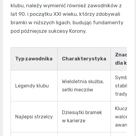
klubu, należy wymienić również zawodników z
lat 90. i początku XXI wieku, którzy zdobywali
bramki w niższych ligach, budując fundamenty
pod późniejsze sukcesy Korony.
Znaczen
Typ zawodnika
Charakterystyka
dla klub
Symbol
Wieloletnia służba,
Legendy klubu
stabilnośc
setki meczów
tradycji
Kluczowi
Dziesiątki bramek
Najlepsi strzelcy
walce o
w karierze
awanse