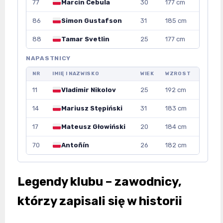
77
Marcin Cebula
30
177 cm
86
Simon Gustafson
31
185 cm
88
Tamar Svetlin
25
177 cm
NAPASTNICY
NR
IMIĘ I NAZWISKO
WIEK
WZROST
11
Vladimir Nikolov
25
192 cm
14
Mariusz Stępiński
31
183 cm
17
Mateusz Głowiński
20
184 cm
70
Antoñín
26
182 cm
Legendy klubu – zawodnicy,
którzy zapisali się w historii