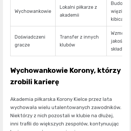
Budowan
Lokalni piłkarze z
Wychowankowie
więzi z
akademii
kibicami
Wzmocni
Doświadczeni
Transfer z innych
jakości
gracze
klubów
składu
Wychowankowie Korony, którzy
zrobili karierę
Akademia piłkarska Korony Kielce przez lata
wychowała wielu utalentowanych zawodników.
Niektórzy z nich pozostali w klubie na dłużej,
inni trafili do większych zespołów, kontynuując