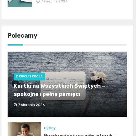
7 sierpnia 2026
Polecamy
DZIECI I SZKOŁA
Kartki na Wszystkich Świętych –
spokojne i pełne pamięci
7 sierpnia 2026
Cytaty
Pozdrowienia na miły wtorek –