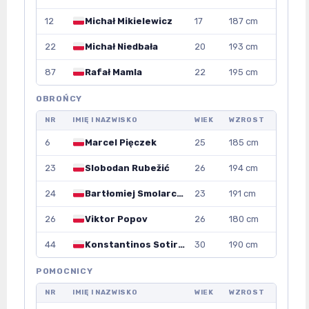
12
Michał Mikielewicz
17
187 cm
22
Michał Niedbała
20
193 cm
87
Rafał Mamla
22
195 cm
OBROŃCY
NR
IMIĘ I NAZWISKO
WIEK
WZROST
6
Marcel Pięczek
25
185 cm
23
Slobodan Rubežić
26
194 cm
24
Bartłomiej Smolarczyk
23
191 cm
26
Viktor Popov
26
180 cm
44
Konstantinos Sotiriou
30
190 cm
POMOCNICY
NR
IMIĘ I NAZWISKO
WIEK
WZROST