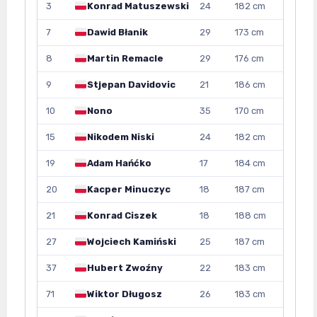
3
Konrad Matuszewski
24
182 cm
7
Dawid Błanik
29
173 cm
8
Martin Remacle
29
176 cm
9
Stjepan Davidovic
21
186 cm
10
Nono
35
170 cm
15
Nikodem Niski
24
182 cm
19
Adam Hańćko
17
184 cm
20
Kacper Minuczyc
18
187 cm
21
Konrad Ciszek
18
188 cm
27
Wojciech Kamiński
25
187 cm
37
Hubert Zwoźny
22
183 cm
71
Wiktor Długosz
26
183 cm