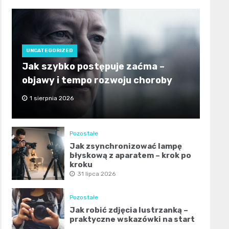
UNCATEGORIZED
Jak szybko postępuje zaćma –
objawy i tempo rozwoju choroby
1 sierpnia 2026
Pozostałe
Jak zsynchronizować lampę
błyskową z aparatem – krok po
kroku
31 lipca 2026
Pozostałe
Jak robić zdjęcia lustrzanką –
praktyczne wskazówki na start