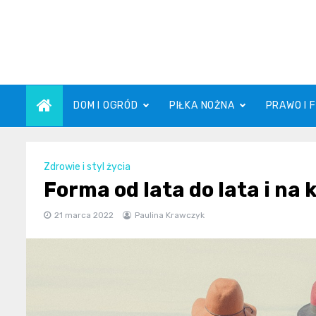
Skip
to
content
DOM I OGRÓD
PIŁKA NOŻNA
PRAWO I 
Zdrowie i styl życia
Forma od lata do lata i na k
21 marca 2022
Paulina Krawczyk