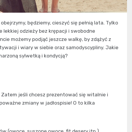
bejrzymy, będziemy, cieszyć się pełnią lata. Tylko
e lekkiej odzieży bez krępacji i swobodne
ie możemy podjąć jeszcze walkę, by zdążyć z
ywacji i wiary w siebie oraz samodyscypliny. Jakie
ymarzoną sylwetką i kondycją?
 Zatem jeśli chcesz prezentować się witalnie i
poważne zmiany w jadłospisie! O to kilka
w (owoce, suszone owoce, fit desery itp.),