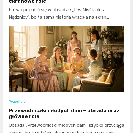
ekranowe role
Łatwo pogubić się w obsadzie „Les Misérables.
Nędznicy”, bo ta sama historia wracała na ekran…
Pozostałe
Przewodniczki młodych dam – obsada oraz
główne role
Obsada „Przewodniczki młodych dam” szybko przyciąga
uwagę, bo to właśnie aktorzy nadają temu serialowi