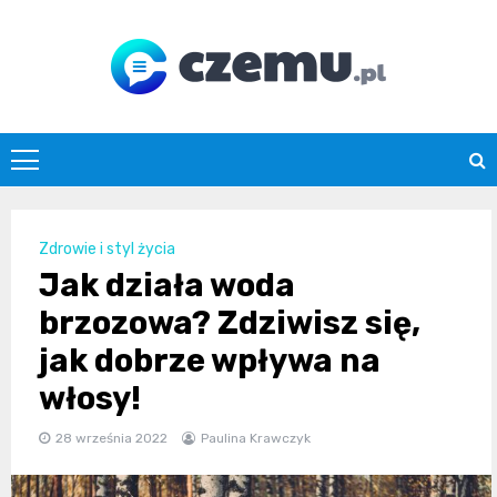
Skip
to
content
czemu.pl
Zdrowie i styl życia
Jak działa woda
brzozowa? Zdziwisz się,
jak dobrze wpływa na
włosy!
28 września 2022
Paulina Krawczyk