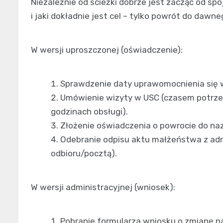
Niezależnie od ścieżki dobrze jest zacząć od sp
i jaki dokładnie jest cel – tylko powrót do dawn
W wersji uproszczonej (oświadczenie):
Sprawdzenie daty uprawomocnienia się 
Umówienie wizyty w USC (czasem potrzeb
godzinach obsługi).
Złożenie oświadczenia o powrocie do naz
Odebranie odpisu aktu małżeństwa z adn
odbioru/pocztą).
W wersji administracyjnej (wniosek):
Pobranie formularza wniosku o zmianę na