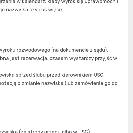
ojrzenia w kalendarz: kiedy wyrok się uprawomocnił
ego nazwiska czy coś więcej.
wyroku rozwodowego (na dokumencie z sądu).
na jest rezerwacja, czasem wystarczy przyjść w
wiska sprzed ślubu przed kierownikiem USC.
otacją o zmianie nazwiska (lub zamówienie go do
zwiska (ze strony urzędu albo w USC).