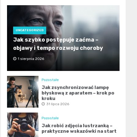
UNCATEGORIZED
Jak szybko postępuje zaćma –
objawy i tempo rozwoju choroby
1 sierpnia 2026
Pozostałe
Jak zsynchronizować lampę
błyskową z aparatem – krok po
kroku
31 lipca 2026
Pozostałe
Jak robić zdjęcia lustrzanką –
praktyczne wskazówki na start