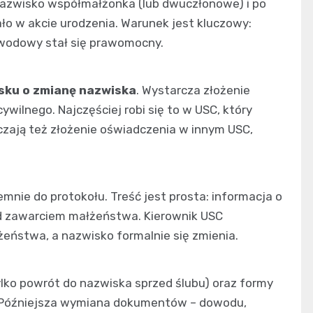
y nazwisko współmałżonka (lub dwuczłonowe) i po
ło w akcie urodzenia. Warunek jest kluczowy:
zwodowy stał się prawomocny.
osku o zmianę nazwiska
. Wystarcza złożenie
wilnego. Najczęściej robi się to w USC, który
czają też złożenie oświadczenia w innym USC,
mnie do protokołu. Treść jest prosta: informacja o
d zawarciem małżeństwa. Kierownik USC
ństwa, a nazwisko formalnie się zmienia.
lko powrót do nazwiska sprzed ślubu) oraz formy
). Późniejsza wymiana dokumentów – dowodu,