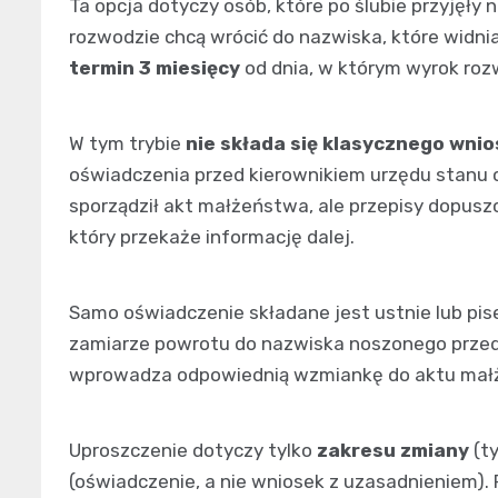
Ta opcja dotyczy osób, które po ślubie przyjęł
rozwodzie chcą wrócić do nazwiska, które widnia
termin 3 miesięcy
od dnia, w którym wyrok ro
W tym trybie
nie składa się klasycznego wni
oświadczenia przed kierownikiem urzędu stanu cy
sporządził akt małżeństwa, ale przepisy dopusz
który przekaże informację dalej.
Samo oświadczenie składane jest ustnie lub pise
zamiarze powrotu do nazwiska noszonego prze
wprowadza odpowiednią wzmiankę do aktu małże
Uproszczenie dotyczy tylko
zakresu zmiany
(ty
(oświadczenie, a nie wniosek z uzasadnieniem