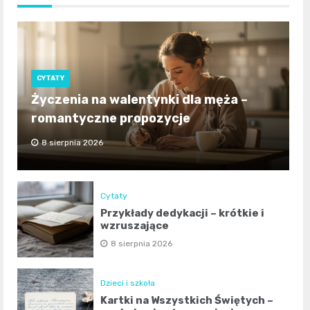
CYTATY
Życzenia na walentynki dla męża –
romantyczne propozycje
8 sierpnia 2026
Cytaty
Przykłady dedykacji – krótkie i
wzruszające
8 sierpnia 2026
Dzieci i szkoła
Kartki na Wszystkich Świętych –