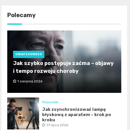
Polecamy
UNCATEGORIZED
Jak szybko postępuje zaćma – objawy
i tempo rozwoju choroby
1 sierpnia 2026
Pozostałe
Jak zsynchronizować lampę
błyskową z aparatem – krok po
kroku
31 lipca 2026