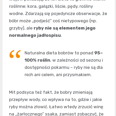
roślinne: kora, gałązki, liście, pędy, rośliny
wodne. Zdarzają się pojedyncze obserwacje, że
bóbr może „podjeść” coś nietypowego (np.
grzyby), ale
ryby nie są elementem jego
normalnego jadłospisu
.
Naturalna dieta bobrów to ponad
95–
100% roślin
, w zależności od sezonu i
dostępności pokarmu – ryby nie są dla
nich ani celem, ani przysmakiem.
Mit podsyca też fakt, że bobry zmieniają
przepływ wody, co wpływa na to, gdzie i jakie
ryby można złowić. Łatwo wtedy zrzucić winę
na „żarłocznego” ssaka, zamiast zobaczyć, że