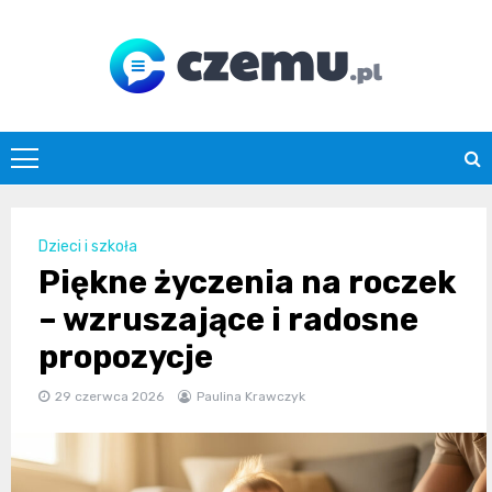
Skip
to
content
czemu.pl
Dzieci i szkoła
Piękne życzenia na roczek
– wzruszające i radosne
propozycje
29 czerwca 2026
Paulina Krawczyk