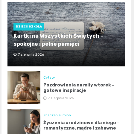
DZIECI I SZKOŁA
Kartki na Wszystkich Świętych –
spokojne i pełne pamięci
7 sierpnia 2026
Cytaty
Pozdrowienia na miły wtorek –
gotowe inspiracje
7 sierpnia 2026
Znaczenie imion
Życzenia urodzinowe dla niego –
romantyczne, mądre i zabawne