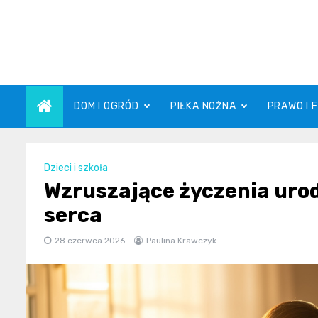
Skip
to
content
DOM I OGRÓD
PIŁKA NOŻNA
PRAWO I 
Dzieci i szkoła
Wzruszające życzenia urod
serca
28 czerwca 2026
Paulina Krawczyk