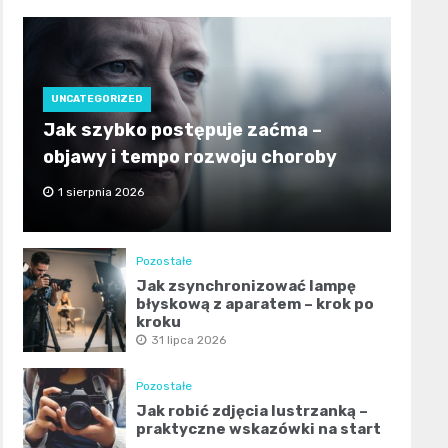
UNCATEGORIZED
Jak szybko postępuje zaćma –
objawy i tempo rozwoju choroby
1 sierpnia 2026
Pozostałe
Jak zsynchronizować lampę
błyskową z aparatem – krok po
kroku
31 lipca 2026
Pozostałe
Jak robić zdjęcia lustrzanką –
praktyczne wskazówki na start