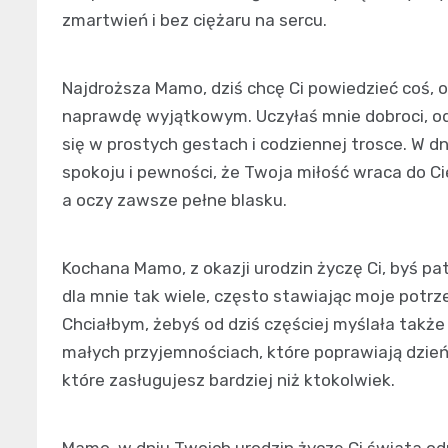
zmartwień i bez ciężaru na sercu.
Najdroższa Mamo, dziś chcę Ci powiedzieć coś, 
naprawdę wyjątkowym. Uczyłaś mnie dobroci, odw
się w prostych gestach i codziennej trosce. W dn
spokoju i pewności, że Twoja miłość wraca do Ci
a oczy zawsze pełne blasku.
Kochana Mamo, z okazji urodzin życzę Ci, byś pat
dla mnie tak wiele, często stawiając moje potrz
Chciałbym, żebyś od dziś częściej myślała także
małych przyjemnościach, które poprawiają dzień.
które zasługujesz bardziej niż ktokolwiek.
Mamo, w dniu Twoich urodzin życzę Ci świata odr