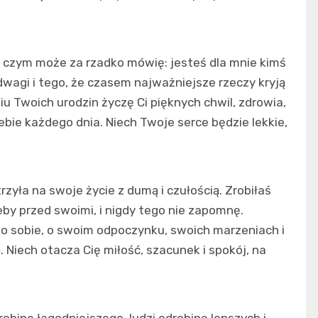
o czym może za rzadko mówię: jesteś dla mnie kimś
agi i tego, że czasem najważniejsze rzeczy kryją
iu Twoich urodzin życzę Ci pięknych chwil, zdrowia,
ebie każdego dnia. Niech Twoje serce będzie lekkie,
rzyła na swoje życie z dumą i czułością. Zrobiłaś
eby przed swoimi, i nigdy tego nie zapomnę.
 o sobie, o swoim odpoczynku, swoich marzeniach i
 Niech otacza Cię miłość, szacunek i spokój, na
obinę łagodniejszego, ludzi odrobinę lepszych i