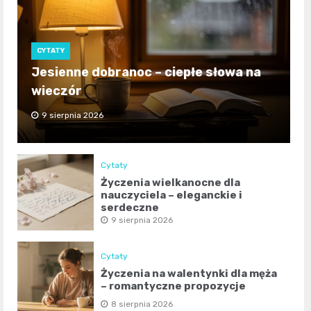
CYTATY
Jesienne dobranoc – ciepłe słowa na
wieczór
9 sierpnia 2026
Cytaty
Życzenia wielkanocne dla
nauczyciela – eleganckie i
serdeczne
9 sierpnia 2026
Cytaty
Życzenia na walentynki dla męża
– romantyczne propozycje
8 sierpnia 2026