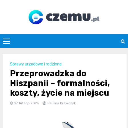
Skip
to
content
czemu.pl
Sprawy urzędowe i rodzinne
Przeprowadzka do
Hiszpanii – formalności,
koszty, życie na miejscu
26 lutego 2026
Paulina Krawczyk