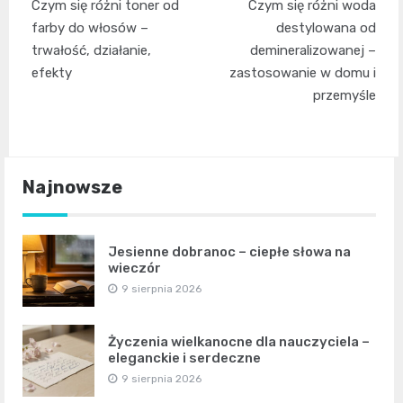
Czym się różni toner od
Czym się różni woda
wpisu
farby do włosów –
destylowana od
trwałość, działanie,
demineralizowanej –
efekty
zastosowanie w domu i
przemyśle
Najnowsze
Jesienne dobranoc – ciepłe słowa na
wieczór
9 sierpnia 2026
Życzenia wielkanocne dla nauczyciela –
eleganckie i serdeczne
9 sierpnia 2026