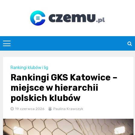
Skip
to
content
czemu.pl
Rankingi klubów i lig
Rankingi GKS Katowice –
miejsce w hierarchii
polskich klubów
19 czerwca 2026
Paulina Krawczyk