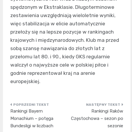
spędzonym w Ekstraklasie. Długoterminowe
zestawienia uwzględniają wieloletnie wyniki,
więc stabilizacja w elicie automatycznie
przełoży się na lepsze pozycje w rankingach
krajowych i międzynarodowych. Klub ma przed
sobą szansę nawiązania do złotych lat z
przełomu lat 80. i 90., kiedy GKS regularnie
walczył o najwyższe cele w polskiej piłce i
godnie reprezentował kraj na arenie
europejskiej.
Nawigacja
Rankingi Bayern
Rankingi Raków
wpisu
Monachium – potęga
Częstochowa – sezon po
Bundesligi w liczbach
sezonie