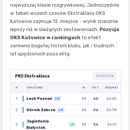
najwyższej klasie rozgrywkowej. Jednocześnie
w tabeli wszech czasów Ekstraklasy GKS
Katowice zajmuje 12. miejsce – wynik znacznie
lepszy niż w bieżących zestawieniach.
Pozycja
GKS Katowice w rankingach
to efekt
zarówno bogatej historii klubu, jak i trudnych
lat spędzonych poza elitą.
PKO Ekstraklasa
2025/2026
#
DRUŻYNA
M
PKT
BRAMKI
1
Lech Poznań
34
60
62:45
LM
2
Górnik Zabrze
34
56
50:38
LM
Jagiellonia
3
34
56
56:41
LK
Białystok