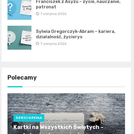
Franciszek z Asyżu – życie, nauczanie,
patronat
7 sierpnia 2026
Sylwia Gregorczyk-Abram – kariera,
działalność, życiorys
7 sierpnia 2026
Polecamy
DZIECI I SZKOŁA
Kartki na Wszystkich Świętych –