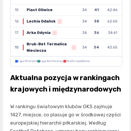
15
Piast Gliwice
34
41
42:46
16
Lechia Gdańsk
34
38
62:65
↓
17
Arka Gdynia
34
36
34:61
↓
Bruk-Bet Termalica
18
34
34
43:65
↓
Nieciecza
Liga Mistrzów
Liga Konferencji
Strefa spadkowa
Aktualna pozycja w rankingach
krajowych i międzynarodowych
W rankingu światowym klubów GKS zajmuje
1427. miejsce, co plasuje go w środkowej części
europejskiej hierarchii piłkarskiej. Według