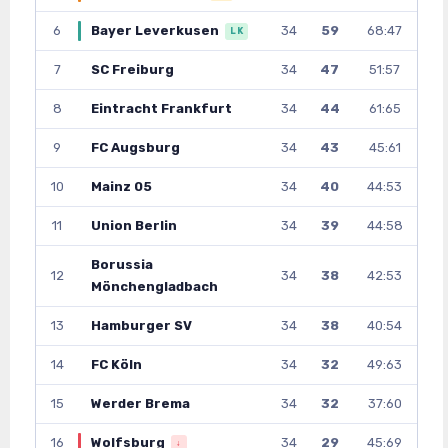
6
Bayer Leverkusen
34
59
68:47
LK
7
SC Freiburg
34
47
51:57
8
Eintracht Frankfurt
34
44
61:65
9
FC Augsburg
34
43
45:61
10
Mainz 05
34
40
44:53
11
Union Berlin
34
39
44:58
Borussia
12
34
38
42:53
Mönchengladbach
13
Hamburger SV
34
38
40:54
14
FC Köln
34
32
49:63
15
Werder Brema
34
32
37:60
16
Wolfsburg
34
29
45:69
↓