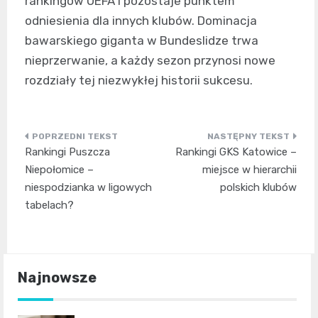
rankingów UEFA i pozostaje punktem
odniesienia dla innych klubów. Dominacja
bawarskiego giganta w Bundeslidze trwa
nieprzerwanie, a każdy sezon przynosi nowe
rozdziały tej niezwykłej historii sukcesu.
Nawigacja
Rankingi Puszcza
Rankingi GKS Katowice –
wpisu
Niepołomice –
miejsce w hierarchii
niespodzianka w ligowych
polskich klubów
tabelach?
Najnowsze