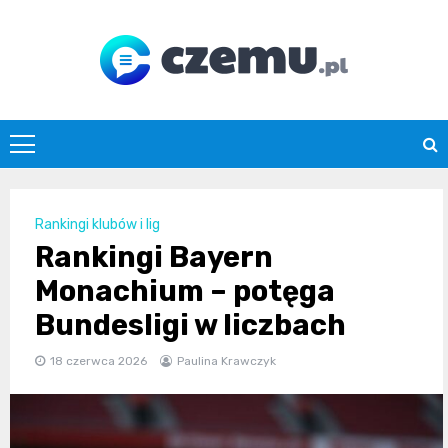
Skip
to
content
czemu.pl
Rankingi klubów i lig
Rankingi Bayern
Monachium – potęga
Bundesligi w liczbach
18 czerwca 2026
Paulina Krawczyk