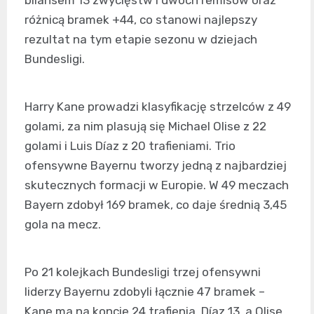
bilansem 13 zwycięstw i dwóch remisów oraz
różnicą bramek +44, co stanowi najlepszy
rezultat na tym etapie sezonu w dziejach
Bundesligi.
Harry Kane prowadzi klasyfikację strzelców z 49
golami, za nim plasują się Michael Olise z 22
golami i Luis Díaz z 20 trafieniami. Trio
ofensywne Bayernu tworzy jedną z najbardziej
skutecznych formacji w Europie. W 49 meczach
Bayern zdobył 169 bramek, co daje średnią 3,45
gola na mecz.
Po 21 kolejkach Bundesligi trzej ofensywni
liderzy Bayernu zdobyli łącznie 47 bramek –
Kane ma na koncie 24 trafienia, Díaz 13, a Olise