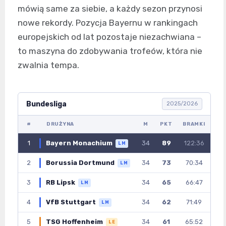
mówią same za siebie, a każdy sezon przynosi
nowe rekordy. Pozycja Bayernu w rankingach
europejskich od lat pozostaje niezachwiana –
to maszyna do zdobywania trofeów, która nie
zwalnia tempa.
Bundesliga
2025/2026
#
DRUŻYNA
M
PKT
BRAMKI
1
Bayern Monachium
34
89
122:36
LM
2
Borussia Dortmund
34
73
70:34
LM
3
RB Lipsk
34
65
66:47
LM
4
VfB Stuttgart
34
62
71:49
LM
5
TSG Hoffenheim
34
61
65:52
LE