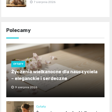
7 sierpnia 2026
Polecamy
CYTATY
Życzenia wielkanocne dla nauczyciela
– eleganckie i serdeczne
9 sierpnia 2026
Cytaty