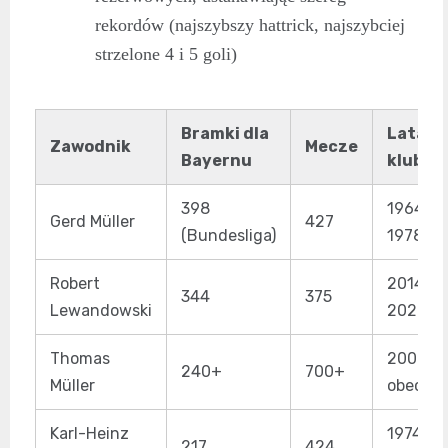
rekordów (najszybszy hattrick, najszybciej
strzelone 4 i 5 goli)
Bramki dla
Lata w
Zawodnik
Mecze
Bayernu
klubie
398
1964-
Gerd Müller
427
(Bundesliga)
1978
Robert
2014-
344
375
Lewandowski
2022
Thomas
2008-
240+
700+
Müller
obecnie
Karl-Heinz
1974-
217
424