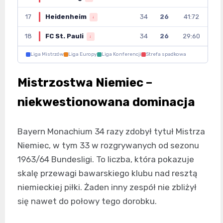
17
Heidenheim
34
26
41:72
↓
18
FC St. Pauli
34
26
29:60
↓
Liga Mistrzów
Liga Europy
Liga Konferencji
Strefa spadkowa
Mistrzostwa Niemiec –
niekwestionowana dominacja
Bayern Monachium 34 razy zdobył tytuł Mistrza
Niemiec, w tym 33 w rozgrywanych od sezonu
1963/64 Bundesligi. To liczba, która pokazuje
skalę przewagi bawarskiego klubu nad resztą
niemieckiej piłki. Żaden inny zespół nie zbliżył
się nawet do połowy tego dorobku.