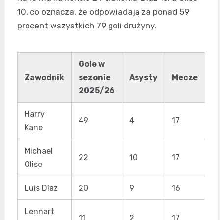
10, co oznacza, że odpowiadają za ponad 59
procent wszystkich 79 goli drużyny.
Gole w
Zawodnik
sezonie
Asysty
Mecze
2025/26
Harry
49
4
17
Kane
Michael
22
10
17
Olise
Luis Díaz
20
9
16
Lennart
11
2
17