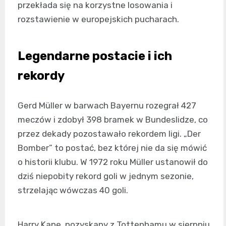
przekłada się na korzystne losowania i
rozstawienie w europejskich pucharach.
Legendarne postacie i ich
rekordy
Gerd Müller w barwach Bayernu rozegrał 427
meczów i zdobył 398 bramek w Bundeslidze, co
przez dekady pozostawało rekordem ligi. „Der
Bomber” to postać, bez której nie da się mówić
o historii klubu. W 1972 roku Müller ustanowił do
dziś niepobity rekord goli w jednym sezonie,
strzelając wówczas 40 goli.
Harry Kane, pozyskany z Tottenhamu w sierpniu