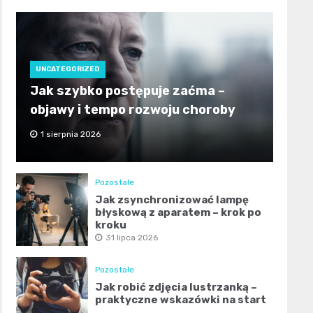
UNCATEGORIZED
Jak szybko postępuje zaćma –
objawy i tempo rozwoju choroby
1 sierpnia 2026
Pozostałe
Jak zsynchronizować lampę
błyskową z aparatem – krok po
kroku
31 lipca 2026
Pozostałe
Jak robić zdjęcia lustrzanką –
praktyczne wskazówki na start