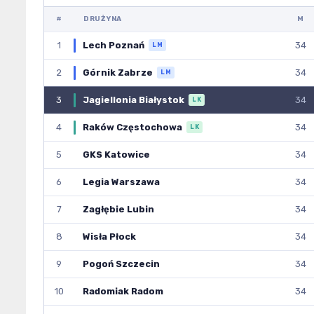
#
DRUŻYNA
M
1
Lech Poznań
34
LM
2
Górnik Zabrze
34
LM
3
Jagiellonia Białystok
34
LK
4
Raków Częstochowa
34
LK
5
GKS Katowice
34
6
Legia Warszawa
34
7
Zagłębie Lubin
34
8
Wisła Płock
34
9
Pogoń Szczecin
34
10
Radomiak Radom
34