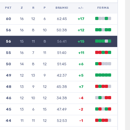
PKT
Z
R
P
BRAMKI
+/-
FORMA
60
16
12
6
62:45
+17
56
16
8
10
50:38
+12
56
15
11
8
56:41
+15
55
16
7
11
51:40
+11
50
14
8
12
51:45
+6
49
12
13
9
42:37
+5
48
13
9
12
45:38
+7
46
12
10
12
34:38
-4
45
13
6
15
47:49
-2
44
11
11
12
52:53
-1