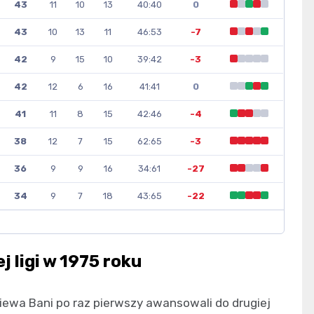
43
11
10
13
40:40
0
43
10
13
11
46:53
-7
42
9
15
10
39:42
-3
42
12
6
16
41:41
0
41
11
8
15
42:46
-4
38
12
7
15
62:65
-3
36
9
9
16
34:61
-27
34
9
7
18
43:65
-22
j ligi w 1975 roku
niewa Bani po raz pierwszy awansowali do drugiej