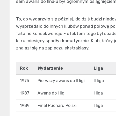
sam awans do finału był ogromnym osiągnięciem
To, co wydarzyło się później, do dziś budzi nied
wysprzedało do innych klubów ponad połowę po
fatalne konsekwencje – efektem tego był spadek 
kilku miesięcy spadły dramatycznie. Klub, który
znalazł się na zapleczu ekstraklasy.
Rok
Wydarzenie
Liga
1975
Pierwszy awans do II ligi
II liga
1987
Awans do I ligi
I liga
1989
Finał Pucharu Polski
I liga