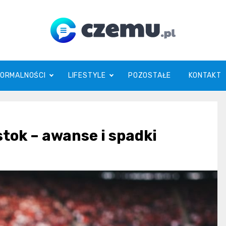
czemu.pl
FORMALNOŚCI
LIFESTYLE
POZOSTAŁE
KONTAKT
stok – awanse i spadki