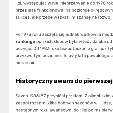
ligi, występując w niej nieprzerwanie do 1978 r
przez lata funkcjonował na poziomie okręgowym. 
sukces, ale przede wszystkim szansę na rozwój i
Po 1978 roku zaczęła się jednak wędrówka między
rankingu
polskich klubów była wtedy daleka od
pozycję. Od 1983 roku białostoczanie grali już tyl
przyzwoitym poziomie. To były lata powolnego,
hierarchii.
Historyczny awans do pierwszej 
Sezon 1986/87 przyniósł przełom. Z olimpijski
zespół rozegrał kilka dobrych sezonów w II lidze
następnym roku awansował do I ligi po raz pierws