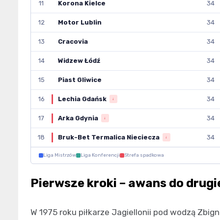
11
Korona Kielce
34
12
Motor Lublin
34
13
Cracovia
34
14
Widzew Łódź
34
15
Piast Gliwice
34
16
Lechia Gdańsk
34
↓
17
Arka Gdynia
34
↓
18
Bruk-Bet Termalica Nieciecza
34
↓
Liga Mistrzów
Liga Konferencji
Strefa spadkowa
Pierwsze kroki – awans do drugie
W 1975 roku piłkarze Jagiellonii pod wodzą Zbig