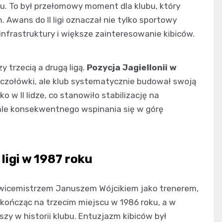
oku. To był przełomowy moment dla klubu, który
Awans do II ligi oznaczał nie tylko sportowy
nfrastruktury i większe zainteresowanie kibiców.
 trzecią a drugą ligą.
Pozycja Jagiellonii w
 czołówki, ale klub systematycznie budował swoją
ko w II lidze, co stanowiło stabilizację na
 ale konsekwentnego wspinania się w górę
ligi w 1987 roku
m wicemistrzem Januszem Wójcikiem jako trenerem,
, kończąc na trzecim miejscu w 1986 roku, a w
zy w historii klubu. Entuzjazm kibiców był