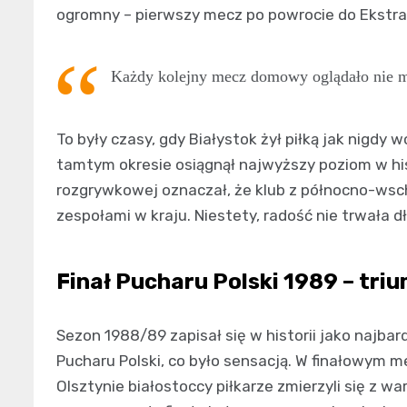
ogromny – pierwszy mecz po powrocie do Ekstrak
Każdy kolejny mecz domowy oglądało nie mn
To były czasy, gdy Białystok żył piłką jak nigdy 
tamtym okresie osiągnął najwyższy poziom w his
rozgrywkowej oznaczał, że klub z północno-wsc
zespołami w kraju. Niestety, radość nie trwała d
Finał Pucharu Polski 1989 – triu
Sezon 1988/89 zapisał się w historii jako najbard
Pucharu Polski, co było sensacją. W finałowym 
Olsztynie białostoccy piłkarze zmierzyli się z w