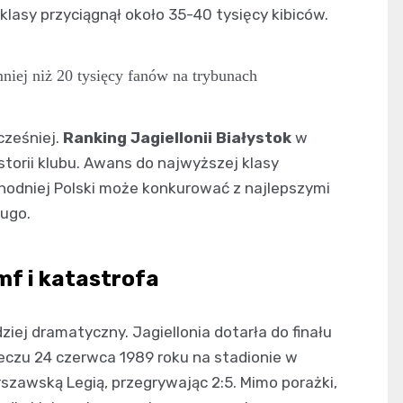
lasy przyciągnął około 35-40 tysięcy kibiców.
iej niż 20 tysięcy fanów na trybunach
wcześniej.
Ranking Jagiellonii Białystok
w
torii klubu. Awans do najwyższej klasy
hodniej Polski może konkurować z najlepszymi
ługo.
mf i katastrofa
ziej dramatyczny. Jagiellonia dotarła do finału
meczu 24 czerwca 1989 roku na stadionie w
arszawską Legią, przegrywając 2:5. Mimo porażki,