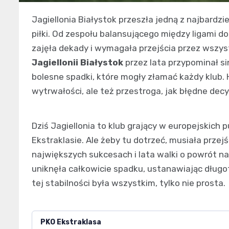
Jagiellonia Białystok przeszła jedną z najbardzie
piłki. Od zespołu balansującego między ligami d
zajęła dekady i wymagała przejścia przez wszy
Jagiellonii Białystok
przez lata przypominał si
bolesne spadki, które mogły złamać każdy klub. H
wytrwałości, ale też przestroga, jak błędne dec
Dziś Jagiellonia to klub grający w europejskich
Ekstraklasie. Ale żeby tu dotrzeć, musiała przej
największych sukcesach i lata walki o powrót n
uniknęła całkowicie spadku, ustanawiając długo
tej stabilności była wszystkim, tylko nie prosta.
PKO Ekstraklasa